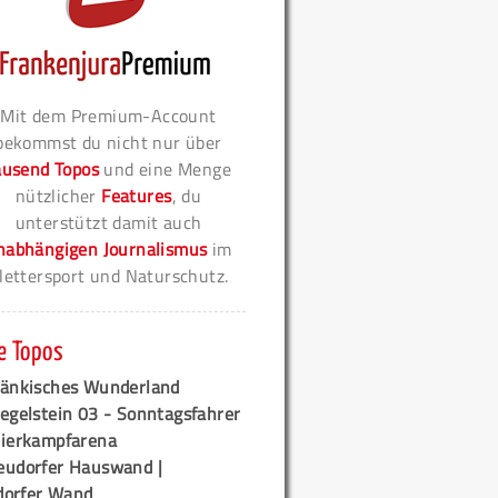
Mit dem Premium-Account
bekommst du nicht nur über
ausend Topos
und eine Menge
nützlicher
Features
, du
unterstützt damit auch
nabhängigen Journalismus
im
lettersport und Naturschutz.
e Topos
ränkisches Wunderland
egelstein 03 - Sonntagsfahrer
tierkampfarena
eudorfer Hauswand |
orfer Wand