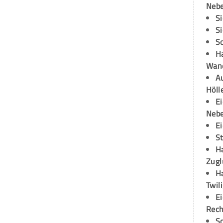
Neb
S
S
S
H
Wand
Au
Höll
E
Neb
E
S
H
Zugl
H
Twil
E
Rech
S