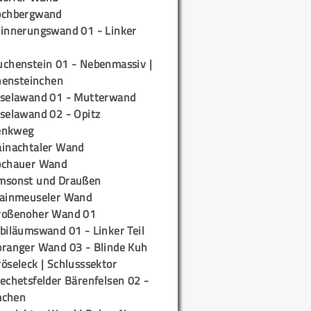
ochbergwand
rinnerungswand 01 - Linker
uchenstein 01 - Nebenmassiv |
ensteinchen
iselawand 01 - Mutterwand
iselawand 02 - Opitz
enkweg
ainachtaler Wand
ochauer Wand
msonst und Draußen
rainmeuseler Wand
roßenoher Wand 01
biläumswand 01 - Linker Teil
oranger Wand 03 - Blinde Kuh
öseleck | Schlusssektor
echetsfelder Bärenfelsen 02 -
mchen