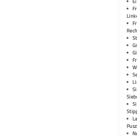
E
Fr
Link
Fr
Rec
S
G
G
Fr
W
S
L
S
Sieb
S
Stip
L
Pusz
N