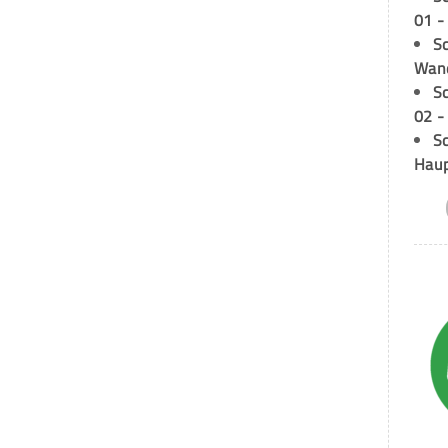
01 -
Sc
Wand
S
02 -
Sc
Hau