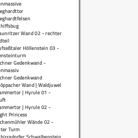
enmassive
ieghardttor
ieghardtfelsen
chiffsbug
aunritzer Wand 02 - rechter
teil
fseßtaler Höllenstein 03 -
ensteinturm
ichner Gedenkwand -
enmassiv
ichner Gedenkwand
töppacher Wand | Waldjuwel
ammertor | Hyrule 01 -
uft
ammertor | Hyrule 02 -
ight Princess
ichenmühler Wände 02 -
ter Turm
chirradorfer Schwalbenstein