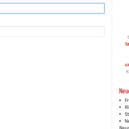
t
u
K
Neu
F
Ri
S
N
Neud