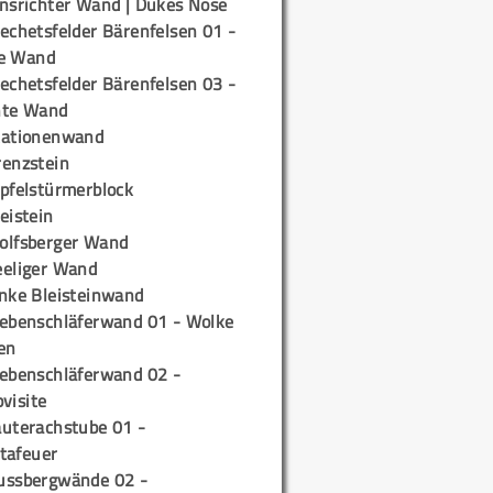
insrichter Wand | Dukes Nose
echetsfelder Bärenfelsen 01 -
e Wand
echetsfelder Bärenfelsen 03 -
hte Wand
tationenwand
renzstein
ipfelstürmerblock
eistein
olfsberger Wand
eeliger Wand
inke Bleisteinwand
iebenschläferwand 01 - Wolke
en
iebenschläferwand 02 -
pvisite
auterachstube 01 -
tafeuer
ussbergwände 02 -