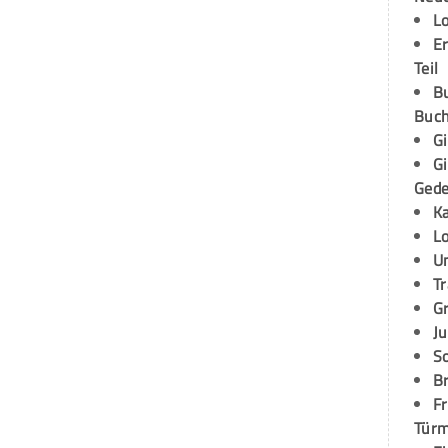
L
E
Teil
B
Buch
G
G
Ged
K
L
U
T
G
Ju
S
Br
Fr
Tür