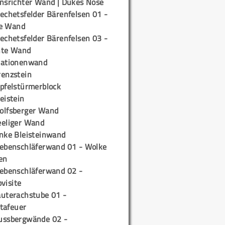
insrichter Wand | Dukes Nose
echetsfelder Bärenfelsen 01 -
e Wand
echetsfelder Bärenfelsen 03 -
hte Wand
tationenwand
renzstein
ipfelstürmerblock
eistein
olfsberger Wand
eeliger Wand
inke Bleisteinwand
iebenschläferwand 01 - Wolke
en
iebenschläferwand 02 -
pvisite
auterachstube 01 -
tafeuer
ussbergwände 02 -