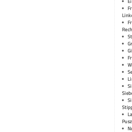
E
Fr
Link
Fr
Rec
S
G
G
Fr
W
S
L
S
Sieb
S
Stip
L
Pusz
N