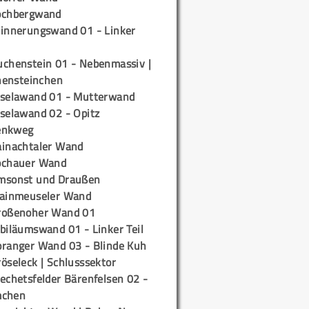
ochbergwand
rinnerungswand 01 - Linker
uchenstein 01 - Nebenmassiv |
ensteinchen
iselawand 01 - Mutterwand
iselawand 02 - Opitz
enkweg
ainachtaler Wand
ochauer Wand
msonst und Draußen
rainmeuseler Wand
roßenoher Wand 01
biläumswand 01 - Linker Teil
oranger Wand 03 - Blinde Kuh
öseleck | Schlusssektor
echetsfelder Bärenfelsen 02 -
mchen