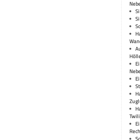
Neb
S
S
S
H
Wand
Au
Höll
E
Neb
E
S
H
Zugl
H
Twil
E
Rech
S