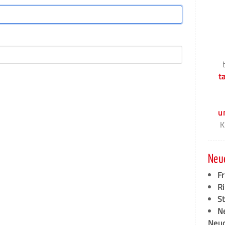
t
u
K
Neu
F
Ri
S
N
Neud