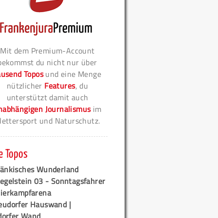
Mit dem Premium-Account
bekommst du nicht nur über
ausend Topos
und eine Menge
nützlicher
Features
, du
unterstützt damit auch
nabhängigen Journalismus
im
lettersport und Naturschutz.
e Topos
ränkisches Wunderland
egelstein 03 - Sonntagsfahrer
tierkampfarena
eudorfer Hauswand |
orfer Wand