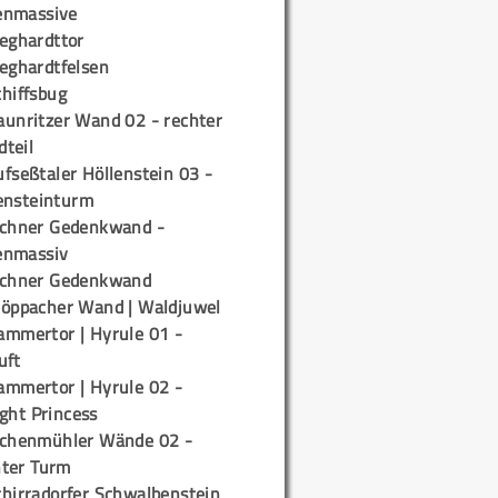
enmassive
ieghardttor
ieghardtfelsen
chiffsbug
aunritzer Wand 02 - rechter
teil
fseßtaler Höllenstein 03 -
ensteinturm
ichner Gedenkwand -
enmassiv
ichner Gedenkwand
töppacher Wand | Waldjuwel
ammertor | Hyrule 01 -
uft
ammertor | Hyrule 02 -
ight Princess
ichenmühler Wände 02 -
ter Turm
chirradorfer Schwalbenstein