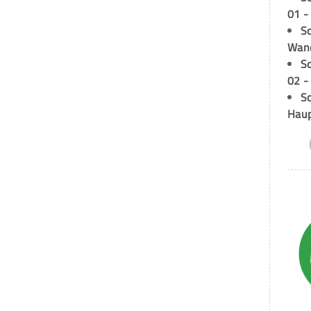
01 -
Sc
Wand
S
02 -
Sc
Hau