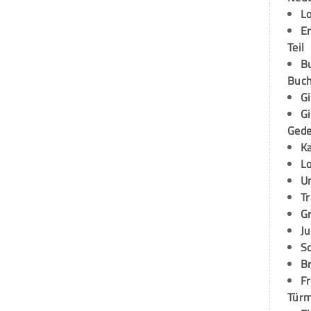
L
E
Teil
B
Buch
G
G
Ged
K
L
U
T
G
Ju
S
Br
Fr
Tür