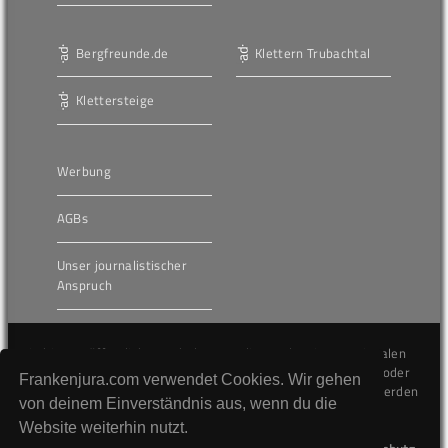
Bergfreunde.de
Klettern Trubachtal
Klettersteige
Werbung
AGBs
Unser journalistischer
Anspruch
Die hier veröffentlichten Inhalte unterliegen dem internationalen
Urheberrecht (Copyright) und dürfen nicht kopiert, verändert oder
Frankenjura.com verwendet Cookies. Wir gehen
unverändert wiederveröffentlicht werden. Gegen Verstöße werden
von deinem Einverständnis aus, wenn du die
wir auf juristischem Wege vorgehen.
Website weiterhin nutzt.