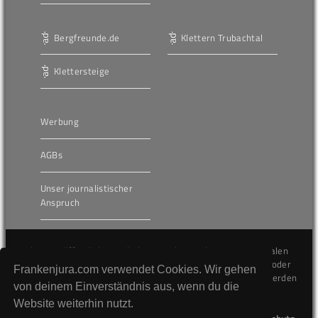
Bergfreunde.de
Klettern Trubachtal
Klettersteige
Werbung
AGBs
Unser journalistischer
Anspruch
Die hier veröffentlichten Inhalte unterliegen dem internationalen
Urheberrecht (Copyright) und dürfen nicht kopiert, verändert oder
Frankenjura.com verwendet Cookies. Wir gehen
unverändert wiederveröffentlicht werden. Gegen Verstöße werden
von deinem Einverständnis aus, wenn du die
wir auf juristischem Wege vorgehen.
Website weiterhin nutzt.