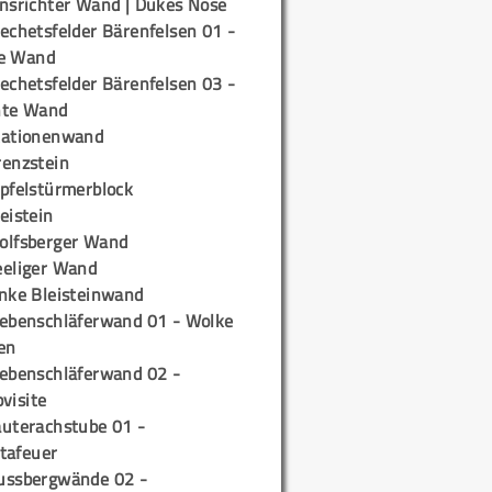
insrichter Wand | Dukes Nose
echetsfelder Bärenfelsen 01 -
e Wand
echetsfelder Bärenfelsen 03 -
hte Wand
tationenwand
renzstein
ipfelstürmerblock
eistein
olfsberger Wand
eeliger Wand
inke Bleisteinwand
iebenschläferwand 01 - Wolke
en
iebenschläferwand 02 -
pvisite
auterachstube 01 -
tafeuer
ussbergwände 02 -