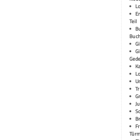
L
E
Teil
B
Buch
G
G
Ged
K
L
U
T
G
Ju
S
Br
Fr
Tür