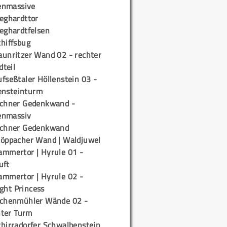
enmassive
ieghardttor
ieghardtfelsen
chiffsbug
aunritzer Wand 02 - rechter
teil
fseßtaler Höllenstein 03 -
ensteinturm
ichner Gedenkwand -
enmassiv
ichner Gedenkwand
töppacher Wand | Waldjuwel
ammertor | Hyrule 01 -
uft
ammertor | Hyrule 02 -
ight Princess
ichenmühler Wände 02 -
ter Turm
chirradorfer Schwalbenstein