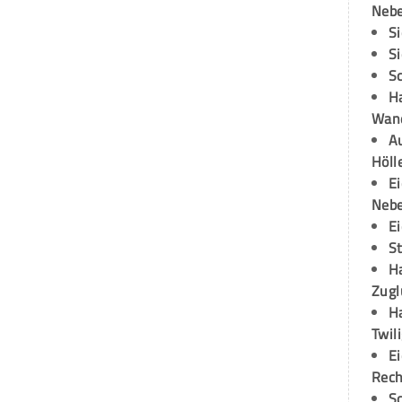
Neb
S
S
S
H
Wand
Au
Höll
E
Neb
E
S
H
Zugl
H
Twil
E
Rech
S