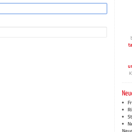
t
u
K
Neu
F
Ri
S
N
Neud