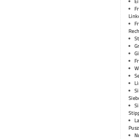
E
Fr
Link
Fr
Rec
S
G
G
Fr
W
S
L
S
Sieb
S
Stip
L
Pusz
N