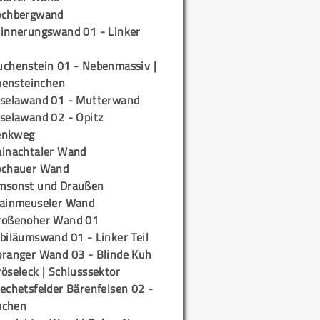
ochbergwand
rinnerungswand 01 - Linker
uchenstein 01 - Nebenmassiv |
ensteinchen
iselawand 01 - Mutterwand
iselawand 02 - Opitz
enkweg
ainachtaler Wand
ochauer Wand
msonst und Draußen
rainmeuseler Wand
roßenoher Wand 01
biläumswand 01 - Linker Teil
oranger Wand 03 - Blinde Kuh
öseleck | Schlusssektor
echetsfelder Bärenfelsen 02 -
mchen