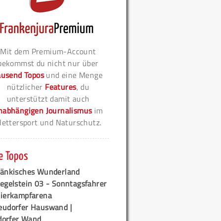
Mit dem Premium-Account
bekommst du nicht nur über
ausend Topos
und eine Menge
nützlicher
Features
, du
unterstützt damit auch
nabhängigen Journalismus
im
lettersport und Naturschutz.
e Topos
ränkisches Wunderland
egelstein 03 - Sonntagsfahrer
tierkampfarena
eudorfer Hauswand |
orfer Wand