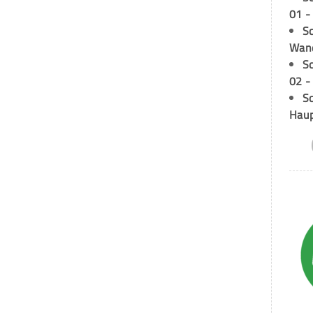
01 -
Sc
Wand
S
02 -
Sc
Hau