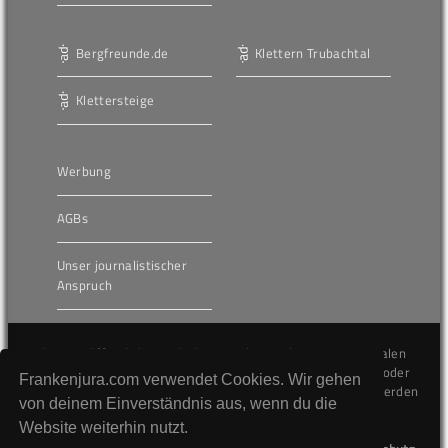
Bergfreunde.de
Klettern Trubachtal
Klettersteige
Werbung
AGBs
Unser journalistischer
Anspruch
Die hier veröffentlichten Inhalte unterliegen dem internationalen
Urheberrecht (Copyright) und dürfen nicht kopiert, verändert oder
Frankenjura.com verwendet Cookies. Wir gehen
unverändert wiederveröffentlicht werden. Gegen Verstöße werden
von deinem Einverständnis aus, wenn du die
wir auf juristischem Wege vorgehen.
Website weiterhin nutzt.