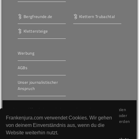
Bergfreunde.de
Klettern Trubachtal
Klettersteige
Werbung
AGBs
Unser journalistischer
Anspruch
Die hier veröffentlichten Inhalte unterliegen dem internationalen
Urheberrecht (Copyright) und dürfen nicht kopiert, verändert oder
Frankenjura.com verwendet Cookies. Wir gehen
unverändert wiederveröffentlicht werden. Gegen Verstöße werden
von deinem Einverständnis aus, wenn du die
wir auf juristischem Wege vorgehen.
Website weiterhin nutzt.