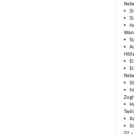
Neb
S
S
H
Wand
S
Au
Höll
E
E
Neb
S
H
Zugl
H
Twil
A
S
02 -