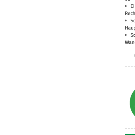
E
Rech
Sc
Hau
Sc
Wand