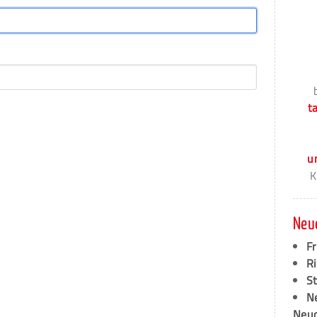
t
u
K
Neu
F
Ri
S
N
Neud