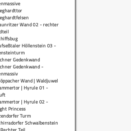
enmassive
ieghardttor
ieghardtfelsen
aunritzer Wand 02 - rechter
teil
chiffsbug
fseßtaler Höllenstein 03 -
ensteinturm
ichner Gedenkwand
ichner Gedenkwand -
enmassiv
töppacher Wand | Waldjuwel
ammertor | Hyrule 01 -
uft
ammertor | Hyrule 02 -
ight Princess
zendorfer Turm
chirradorfer Schwalbenstein
 Rechter Teil