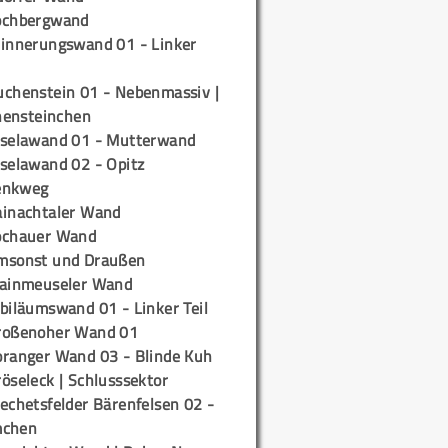
ochbergwand
rinnerungswand 01 - Linker
uchenstein 01 - Nebenmassiv |
ensteinchen
iselawand 01 - Mutterwand
iselawand 02 - Opitz
enkweg
ainachtaler Wand
ochauer Wand
msonst und Draußen
rainmeuseler Wand
biläumswand 01 - Linker Teil
roßenoher Wand 01
oranger Wand 03 - Blinde Kuh
öseleck | Schlusssektor
echetsfelder Bärenfelsen 02 -
mchen