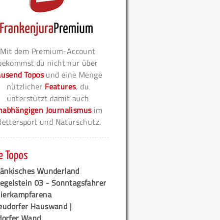
Mit dem Premium-Account
bekommst du nicht nur über
ausend Topos
und eine Menge
nützlicher
Features
, du
unterstützt damit auch
nabhängigen Journalismus
im
lettersport und Naturschutz.
e Topos
ränkisches Wunderland
egelstein 03 - Sonntagsfahrer
tierkampfarena
eudorfer Hauswand |
orfer Wand