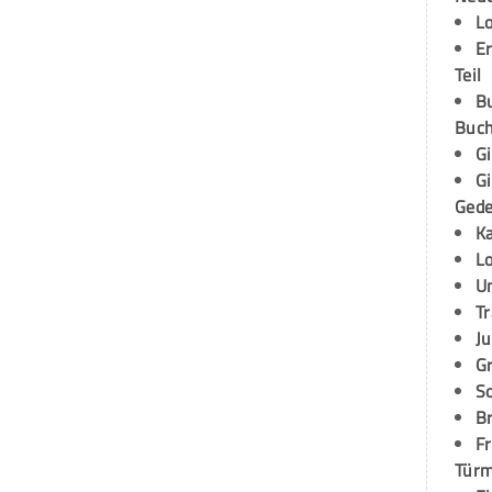
L
E
Teil
B
Buch
G
G
Ged
K
L
U
T
Ju
G
S
Br
Fr
Tür