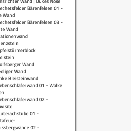
insrichter Wand | Dukes Nose
echetsfelder Bärenfelsen 01 -
e Wand
echetsfelder Bärenfelsen 03 -
hte Wand
tationenwand
renzstein
ipfelstürmerblock
eistein
olfsberger Wand
eeliger Wand
inke Bleisteinwand
iebenschläferwand 01 - Wolke
en
iebenschläferwand 02 -
pvisite
auterachstube 01 -
tafeuer
ussbergwände 02 -