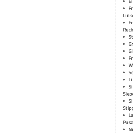
E
Fr
Link
Fr
Rec
S
G
G
Fr
W
S
L
S
Sieb
S
Stip
L
Pusz
N