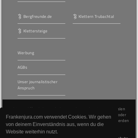
Bergfreunde.de
Klettern Trubachtal
Klettersteige
Werbung
AGBs
Unser journalistischer
Anspruch
Die hier veröffentlichten Inhalte unterliegen dem internationalen
Urheberrecht (Copyright) und dürfen nicht kopiert, verändert oder
Frankenjura.com verwendet Cookies. Wir gehen
unverändert wiederveröffentlicht werden. Gegen Verstöße werden
von deinem Einverständnis aus, wenn du die
wir auf juristischem Wege vorgehen.
Website weiterhin nutzt.