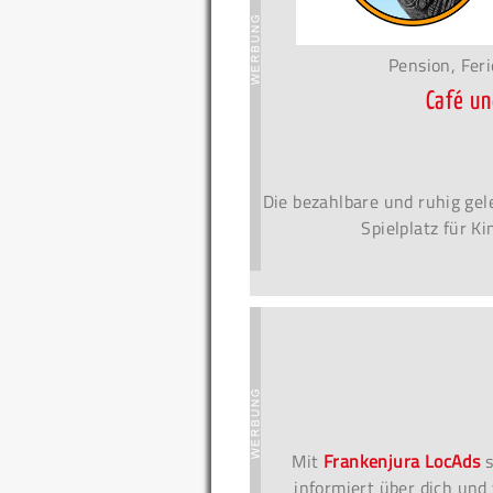
Pension, Fer
Café u
Die bezahlbare und ruhig gel
Spielplatz für K
Mit
Frankenjura LocAds
s
informiert über dich und 