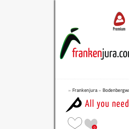
Premium
»
Frankenjura
»
Bodenbergw
All you nee
0