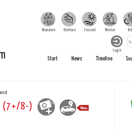
Wandern
Klettern
Freizeit
Winter
Bi
Login
Start
News
Timeline
Su
and
d (7+/8-)