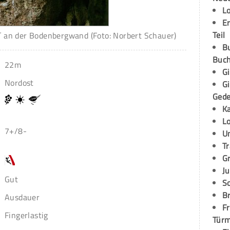
L
E
Teil
d´ an der Bodenbergwand (Foto: Norbert Schauer)
B
Buch
22m
G
Nordost
G
Ged
K
L
7+/8-
U
T
G
Ju
Gut
S
Br
Ausdauer
Fr
Fingerlastig
Tür