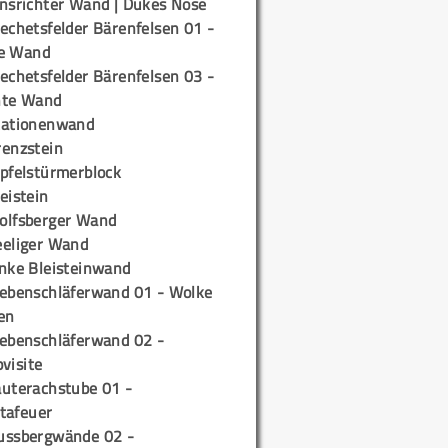
insrichter Wand | Dukes Nose
echetsfelder Bärenfelsen 01 -
e Wand
echetsfelder Bärenfelsen 03 -
hte Wand
tationenwand
renzstein
ipfelstürmerblock
eistein
olfsberger Wand
eeliger Wand
inke Bleisteinwand
iebenschläferwand 01 - Wolke
en
iebenschläferwand 02 -
pvisite
auterachstube 01 -
tafeuer
ussbergwände 02 -