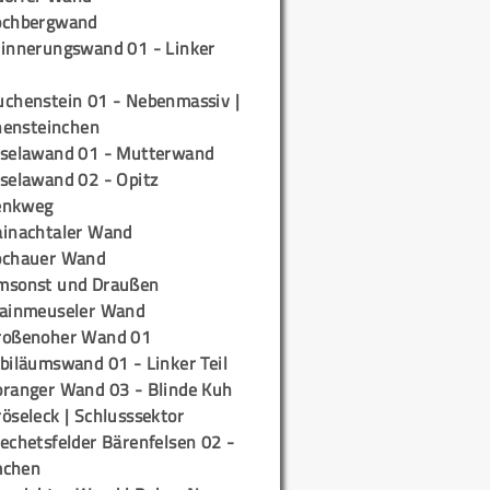
ochbergwand
rinnerungswand 01 - Linker
uchenstein 01 - Nebenmassiv |
ensteinchen
iselawand 01 - Mutterwand
iselawand 02 - Opitz
enkweg
ainachtaler Wand
ochauer Wand
msonst und Draußen
rainmeuseler Wand
roßenoher Wand 01
biläumswand 01 - Linker Teil
oranger Wand 03 - Blinde Kuh
öseleck | Schlusssektor
echetsfelder Bärenfelsen 02 -
mchen