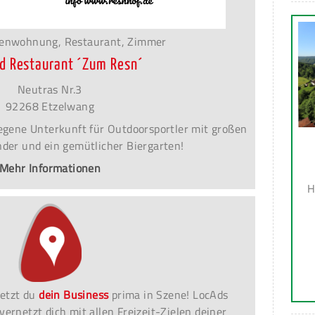
ienwohnung, Restaurant, Zimmer
nd Restaurant ´Zum Resn´
Neutras Nr.3
92268 Etzelwang
egene Unterkunft für Outdoorsportler mit großen
inder und ein gemütlicher Biergarten!
Mehr Informationen
H
etzt du
dein Business
prima in Szene! LocAds
vernetzt dich mit allen Freizeit-Zielen deiner