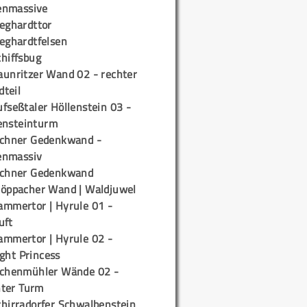
enmassive
ieghardttor
ieghardtfelsen
chiffsbug
aunritzer Wand 02 - rechter
teil
fseßtaler Höllenstein 03 -
ensteinturm
ichner Gedenkwand -
enmassiv
ichner Gedenkwand
töppacher Wand | Waldjuwel
ammertor | Hyrule 01 -
uft
ammertor | Hyrule 02 -
ight Princess
ichenmühler Wände 02 -
ter Turm
chirradorfer Schwalbenstein