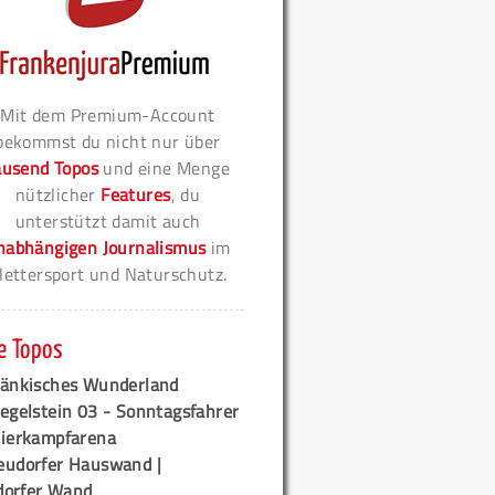
Mit dem Premium-Account
bekommst du nicht nur über
ausend Topos
und eine Menge
nützlicher
Features
, du
unterstützt damit auch
nabhängigen Journalismus
im
lettersport und Naturschutz.
e Topos
ränkisches Wunderland
egelstein 03 - Sonntagsfahrer
tierkampfarena
eudorfer Hauswand |
orfer Wand