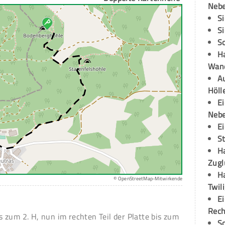
Neb
S
S
S
H
Wand
Au
Höll
E
Neb
E
S
H
Zugl
H
© OpenStreetMap-Mitwirkende
Twil
E
Rech
 zum 2. H, nun im rechten Teil der Platte bis zum
S