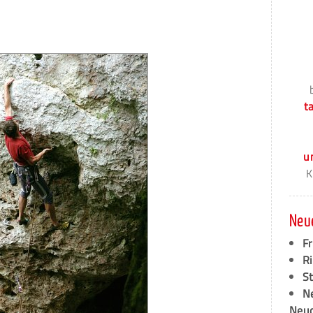
t
u
K
Neu
F
Ri
S
N
Neud