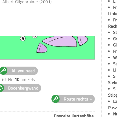
E
Albert Gilgenrainer (2001)
Fr
Link
Fr
Rec
S
G
G
Fr
W
S
L
All you need
S
ist Nr.
10
am Fels
Sieb
Bodenbergwand
S
Stip
Route rechts »
L
Pusz
N
Doppelte Kartenhöhe