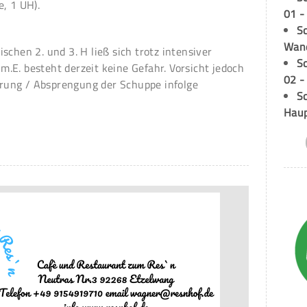
, 1 UH).
01 -
Sc
Wand
schen 2. und 3. H ließ sich trotz intensiver
S
.E. besteht derzeit keine Gefahr. Vorsicht jedoch
02 -
ung / Absprengung der Schuppe infolge
Sc
Hau