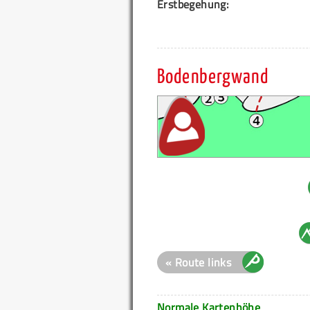
Erstbegehung:
Bodenbergwand
« Route links
Normale Kartenhöhe