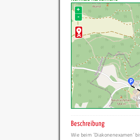
+
-
Beschreibung
Wie beim ´Diakonenexamen´ bis