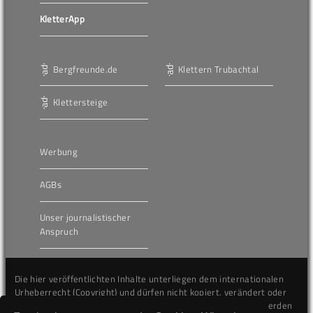
KletterApp
Bergfreunde.de
Klettern Trubachtal
Klettersteige
Werbung
AGBs
Unser journalistischer
Anspruch
Die hier veröffentlichten Inhalte unterliegen dem internationalen
Urheberrecht (Copyright) und dürfen nicht kopiert, verändert oder
unverändert wiederveröffentlicht werden. Gegen Verstöße werden