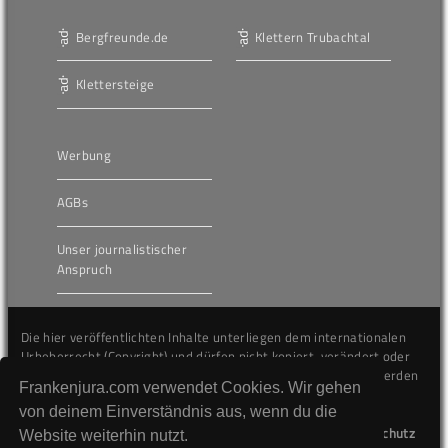
Bergfreunde.de
Klettern Trubachtal
Klettersteige
Werbung
AGBs
Unser journalistischer
Anspruch
Die hier veröffentlichten Inhalte unterliegen dem internationalen
Urheberrecht (Copyright) und dürfen nicht kopiert, verändert oder
unverändert wiederveröffentlicht werden. Gegen Verstöße werden
Frankenjura.com verwendet Cookies. Wir gehen
wir auf juristischem Wege vorgehen.
von deinem Einverständnis aus, wenn du die
Kontakt
Impressum
Datenschutz
Website weiterhin nutzt.