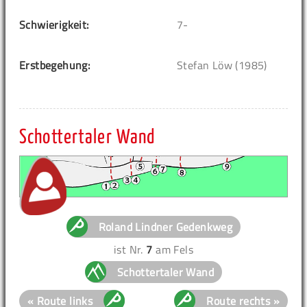
Schwierigkeit:
7-
Erstbegehung:
Stefan Löw (1985)
Schottertaler Wand
Roland Lindner Gedenkweg
ist Nr.
7
am Fels
Schottertaler Wand
« Route links
Route rechts »