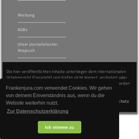
Werbung
AGBs
Unser journalistischer
Anspruch
Die hier veröffentlichten Inhalte unterliegen dem internationalen
Urheberrecht (Copyright) und dürfen nicht kopiert, verändert oder
unverändert wiederveröffentlicht werden. Gegen Verstöße werden
Frankenjura.com verwendet Cookies. Wir gehen
wir auf juristischem Wege vorgehen.
von deinem Einverständnis aus, wenn du die
Kontakt
Impressum
Datenschutz
Website weiterhin nutzt.
Zur Datenschutzerklärung
Ich stimme zu