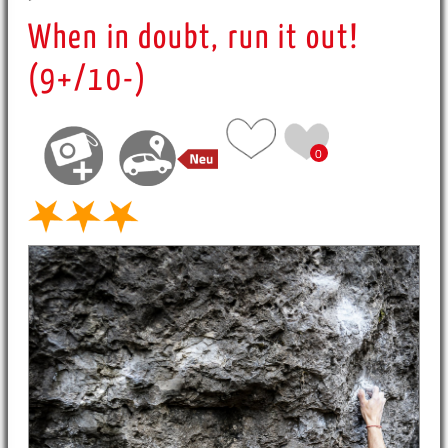
When in doubt, run it out!
(9+/10-)
0