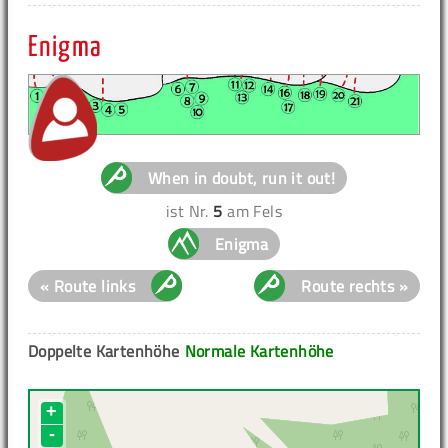
Enigma
When in doubt, run it out!
ist Nr.
5
am Fels
Enigma
« Route links
Route rechts »
Doppelte Kartenhöhe
Normale Kartenhöhe
+
-