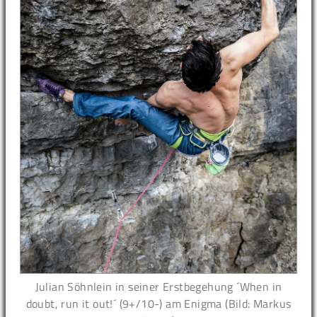
Julian Söhnlein in seiner Erstbegehung ´When in
doubt, run it out!´ (9+/10-) am Enigma (Bild: Markus