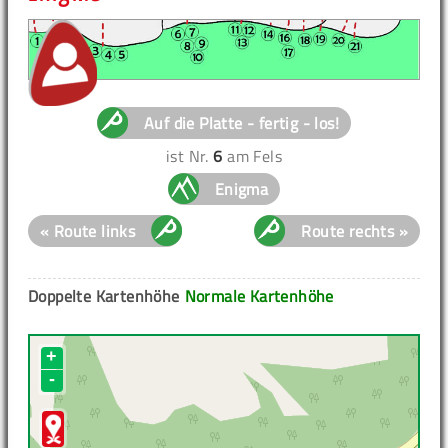
Auf die Platte - fertig - los!
ist Nr.
6
am Fels
Enigma
« Route links
Route rechts »
Doppelte Kartenhöhe
Normale Kartenhöhe
+
-