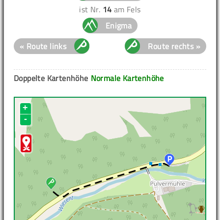
ist Nr.
14
am Fels
Enigma
« Route links
Route rechts »
Doppelte Kartenhöhe
Normale Kartenhöhe
+
-