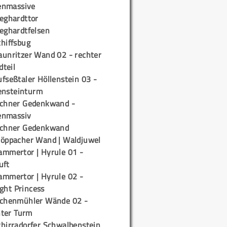
enmassive
ieghardttor
ieghardtfelsen
chiffsbug
aunritzer Wand 02 - rechter
teil
fseßtaler Höllenstein 03 -
ensteinturm
ichner Gedenkwand -
enmassiv
ichner Gedenkwand
töppacher Wand | Waldjuwel
ammertor | Hyrule 01 -
uft
ammertor | Hyrule 02 -
ight Princess
ichenmühler Wände 02 -
ter Turm
chirradorfer Schwalbenstein