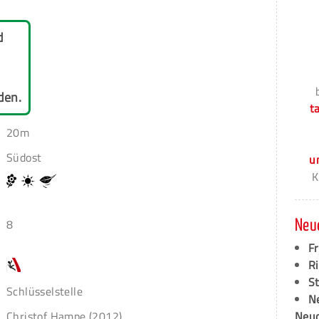
d
den.
t
20m
Südost
u
K
8
Neu
F
Ri
S
Schlüsselstelle
N
Christof Hampe (2012)
Neud