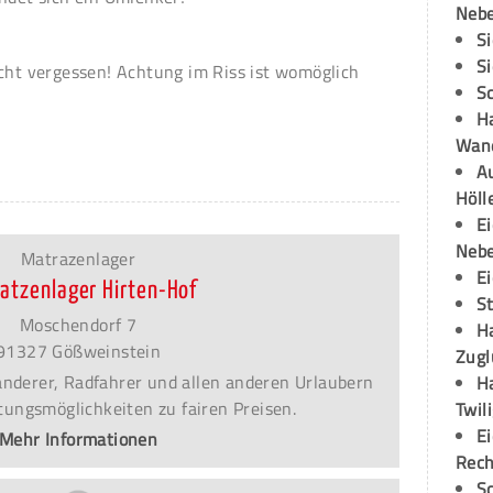
Neb
S
S
icht vergessen! Achtung im Riss ist womöglich
S
H
Wand
Au
Höll
E
Neb
Matrazenlager
E
atzenlager Hirten-Hof
S
Moschendorf 7
H
91327 Gößweinstein
Zugl
Wanderer, Radfahrer und allen anderen Urlaubern
H
ungsmöglichkeiten zu fairen Preisen.
Twil
E
Mehr Informationen
Rech
S