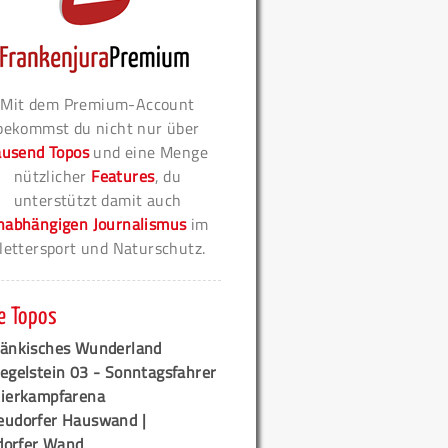
Mit dem Premium-Account
bekommst du nicht nur über
ausend Topos
und eine Menge
nützlicher
Features
, du
unterstützt damit auch
nabhängigen Journalismus
im
lettersport und Naturschutz.
e Topos
ränkisches Wunderland
egelstein 03 - Sonntagsfahrer
tierkampfarena
eudorfer Hauswand |
orfer Wand