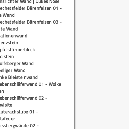
insrichter Wand | Dukes Nose
echetsfelder Bärenfelsen 01 -
e Wand
echetsfelder Bärenfelsen 03 -
hte Wand
tationenwand
renzstein
ipfelstürmerblock
eistein
olfsberger Wand
eeliger Wand
inke Bleisteinwand
iebenschläferwand 01 - Wolke
en
iebenschläferwand 02 -
pvisite
auterachstube 01 -
tafeuer
ussbergwände 02 -