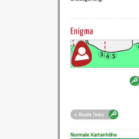
Enigma
« Route links
Normale Kartenhöhe