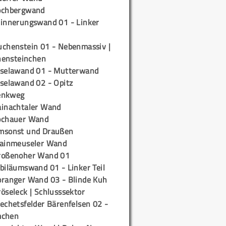
ochbergwand
rinnerungswand 01 - Linker
uchenstein 01 - Nebenmassiv |
ensteinchen
iselawand 01 - Mutterwand
iselawand 02 - Opitz
enkweg
ainachtaler Wand
ochauer Wand
msonst und Draußen
rainmeuseler Wand
roßenoher Wand 01
biläumswand 01 - Linker Teil
oranger Wand 03 - Blinde Kuh
öseleck | Schlusssektor
echetsfelder Bärenfelsen 02 -
mchen