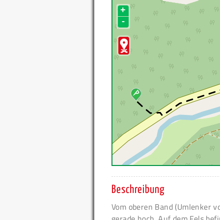
+
-
Beschreibung
Vom oberen Band (Umlenker vo
gerade hoch. Auf dem Fels befi