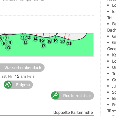
L
E
Teil
B
Buch
G
G
Ged
K
L
U
Wasserbombendach
T
ist Nr.
15
am Fels
G
Enigma
Ju
S
Route rechts »
Br
Fr
Tür
Doppelte Kartenhöhe