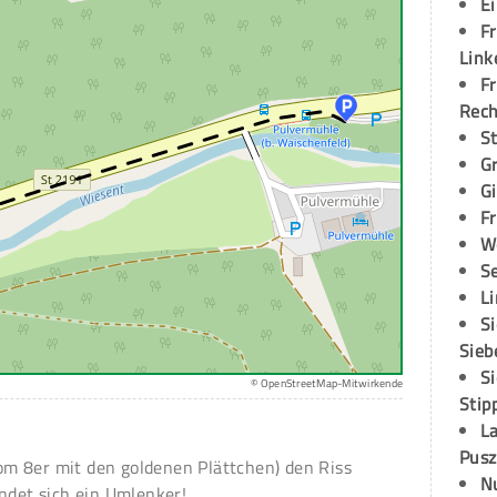
E
Fr
Link
Fr
Rec
S
G
G
Fr
W
S
L
S
Sieb
S
© OpenStreetMap-Mitwirkende
Stip
L
Pusz
m 8er mit den goldenen Plättchen) den Riss
N
ndet sich ein Umlenker!