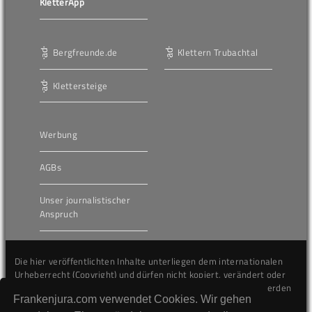
KletterApp
Bergfreunde.de
Klettern Trubachtal
Klettersteige
Werbung
AGBs
Unser journalistischer
Anspruch
Die hier veröffentlichten Inhalte unterliegen dem internationalen
Urheberrecht (Copyright) und dürfen nicht kopiert, verändert oder
unverändert wiederveröffentlicht werden. Gegen Verstöße werden
Frankenjura.com verwendet Cookies. Wir gehen
wir auf juristischem Wege vorgehen.