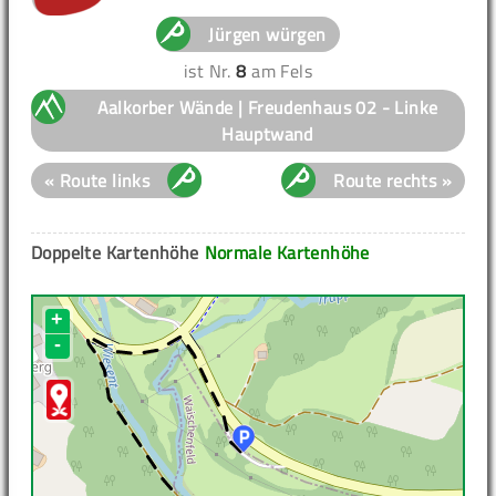
Jürgen würgen
ist Nr.
8
am Fels
Aalkorber Wände | Freudenhaus 02 - Linke
Hauptwand
« Route links
Route rechts »
Doppelte Kartenhöhe
Normale Kartenhöhe
+
-