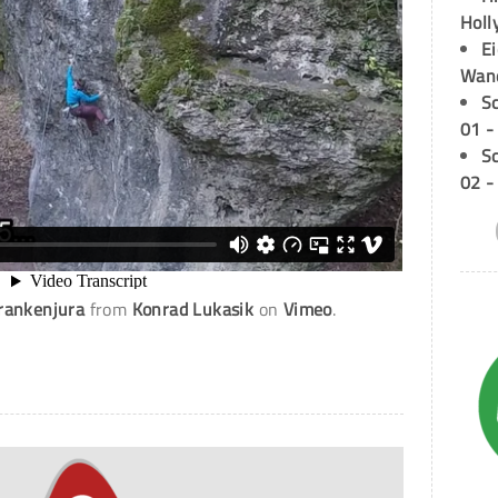
Holl
E
Wan
S
01 -
S
02 -
rankenjura
from
Konrad Lukasik
on
Vimeo
.