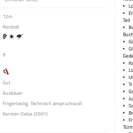
L
E
12m
Teil
Nordost
B
Buch
G
G
9
Ged
K
L
U
Gut
T
G
Ausdauer
Ju
Fingerlastig, Technisch anspruchsvoll
S
Br
Karsten Oelze (2001)
Fr
Tür