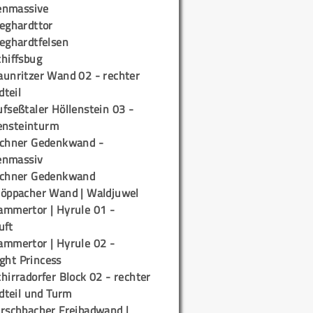
enmassive
ieghardttor
ieghardtfelsen
chiffsbug
aunritzer Wand 02 - rechter
teil
fseßtaler Höllenstein 03 -
ensteinturm
ichner Gedenkwand -
enmassiv
ichner Gedenkwand
töppacher Wand | Waldjuwel
ammertor | Hyrule 01 -
uft
ammertor | Hyrule 02 -
ight Princess
hirradorfer Block 02 - rechter
teil und Turm
irschbacher Freibadwand |