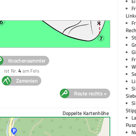
E
Fr
Link
Fr
Rec
S
G
G
Fr
Knochensammler
W
ist Nr.
4
am Fels
S
Zamonien
L
S
Route rechts »
Sieb
S
Stip
Doppelte Kartenhöhe
L
Pusz
N