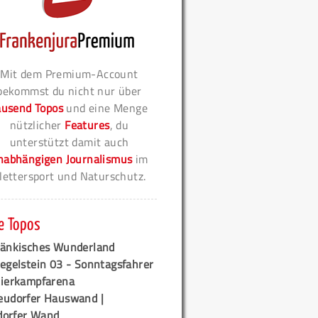
Mit dem Premium-Account
bekommst du nicht nur über
ausend Topos
und eine Menge
nützlicher
Features
, du
unterstützt damit auch
nabhängigen Journalismus
im
lettersport und Naturschutz.
e Topos
ränkisches Wunderland
egelstein 03 - Sonntagsfahrer
tierkampfarena
eudorfer Hauswand |
orfer Wand