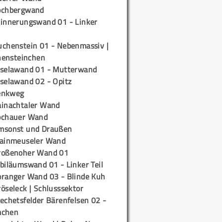
ochbergwand
rinnerungswand 01 - Linker
uchenstein 01 - Nebenmassiv |
ensteinchen
iselawand 01 - Mutterwand
iselawand 02 - Opitz
enkweg
ainachtaler Wand
ochauer Wand
msonst und Draußen
rainmeuseler Wand
roßenoher Wand 01
biläumswand 01 - Linker Teil
oranger Wand 03 - Blinde Kuh
öseleck | Schlusssektor
echetsfelder Bärenfelsen 02 -
mchen