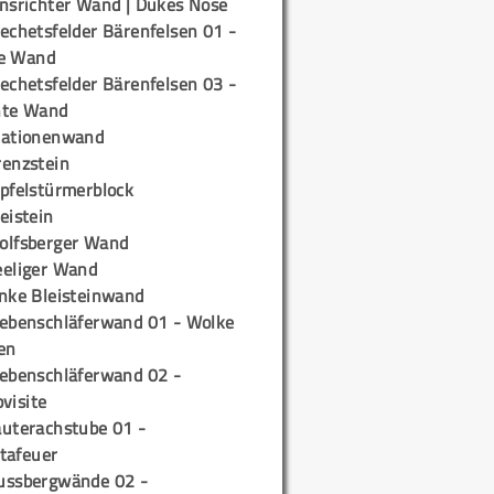
insrichter Wand | Dukes Nose
echetsfelder Bärenfelsen 01 -
e Wand
echetsfelder Bärenfelsen 03 -
hte Wand
tationenwand
renzstein
ipfelstürmerblock
eistein
olfsberger Wand
eeliger Wand
inke Bleisteinwand
iebenschläferwand 01 - Wolke
en
iebenschläferwand 02 -
pvisite
auterachstube 01 -
tafeuer
ussbergwände 02 -