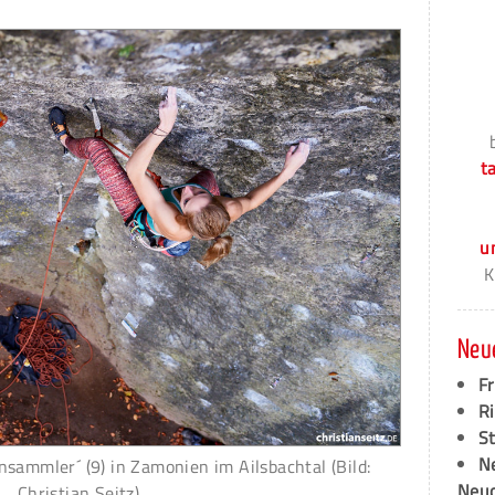
t
u
K
Neu
F
Ri
S
N
sammler´ (9) in Zamonien im Ailsbachtal (Bild:
Neud
Christian Seitz)