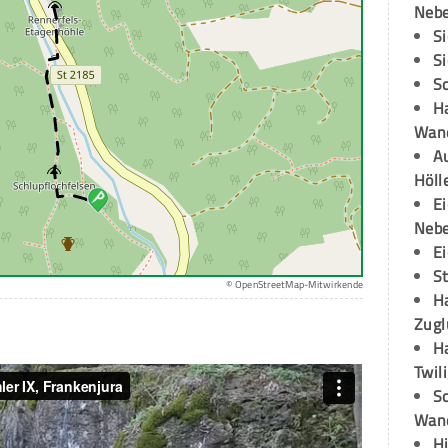
Neb
S
S
S
H
Wand
Au
Höll
E
Neb
E
S
© OpenStreetMap-Mitwirkende
H
Zugl
H
Twil
Sc
Wand
H