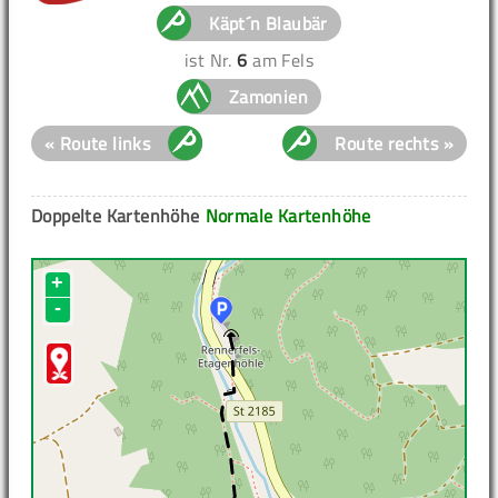
Käpt´n Blaubär
ist Nr.
6
am Fels
Zamonien
« Route links
Route rechts »
Doppelte Kartenhöhe
Normale Kartenhöhe
+
-