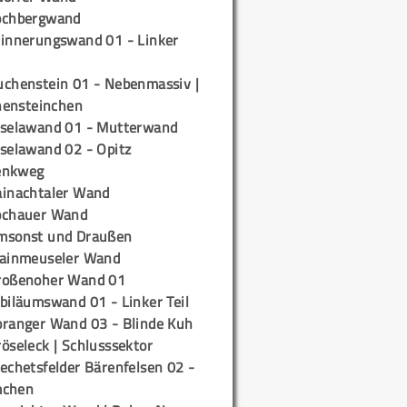
ochbergwand
rinnerungswand 01 - Linker
uchenstein 01 - Nebenmassiv |
ensteinchen
iselawand 01 - Mutterwand
iselawand 02 - Opitz
enkweg
ainachtaler Wand
ochauer Wand
msonst und Draußen
rainmeuseler Wand
roßenoher Wand 01
biläumswand 01 - Linker Teil
oranger Wand 03 - Blinde Kuh
öseleck | Schlusssektor
echetsfelder Bärenfelsen 02 -
mchen