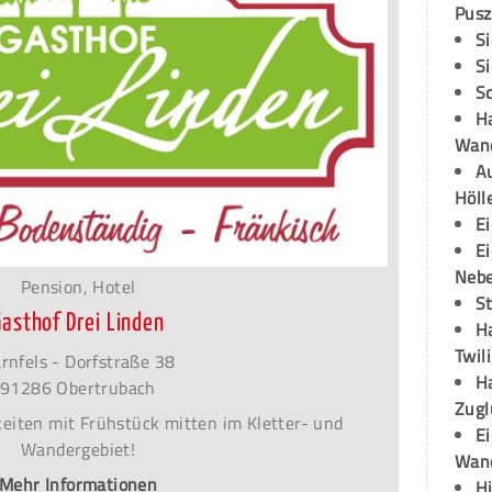
Pusz
S
S
S
H
Wand
Au
Höll
E
E
Neb
Pension, Hotel
S
Gasthof Drei Linden
H
Twil
rnfels - Dorfstraße 38
H
91286 Obertrubach
Zugl
iten mit Frühstück mitten im Kletter- und
E
Wandergebiet!
Wan
Mehr Informationen
H