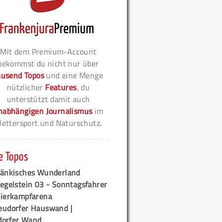
Mit dem Premium-Account
bekommst du nicht nur über
ausend Topos
und eine Menge
nützlicher
Features
, du
unterstützt damit auch
nabhängigen Journalismus
im
lettersport und Naturschutz.
e Topos
ränkisches Wunderland
egelstein 03 - Sonntagsfahrer
tierkampfarena
eudorfer Hauswand |
orfer Wand