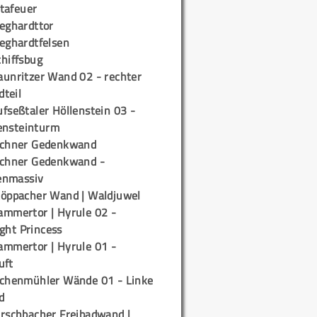
tafeuer
ieghardttor
ieghardtfelsen
chiffsbug
aunritzer Wand 02 - rechter
teil
fseßtaler Höllenstein 03 -
ensteinturm
ichner Gedenkwand
ichner Gedenkwand -
enmassiv
töppacher Wand | Waldjuwel
ammertor | Hyrule 02 -
ight Princess
ammertor | Hyrule 01 -
uft
ichenmühler Wände 01 - Linke
d
irschbacher Freibadwand |