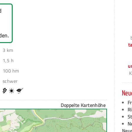
d
den.
t
3 km
1,5 h
u
100 hm
K
schwer
Neu
F
Doppelte Kartenhöhe
Ri
S
N
Neud