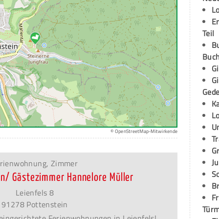
L
E
Teil
B
Buch
G
G
Ged
K
L
U
© OpenStreetMap-Mitwirkende
T
G
Ju
rienwohnung, Zimmer
S
n/ Gästezimmer Hannelore Müller
Br
Leienfels 8
Fr
91278 Pottenstein
Tür
eingerichtete Ferienwohnungen in Leienfels!