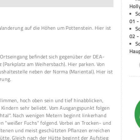
Holl
S
01 -
Wanderung auf die Höhen um Pottenstein. Hier ist
S
02 -
Sc
Hau
 Ortseingang befindet sich gegenüber der DEA-
z (Parkplatz am Weihersbach). Hier parken. Von
shaltestelle neben der Norma (Mariental). Hier ist
rung.
klimmen, hoch oben sein und tief hinabblicken,
i Kindern sehr beliebt. Vom Ausgangspunkt folgen
chtal". Nach wenigen Metern beginnt linkerhand
n "weißer Fuchs" folgend. Vorbei an Trocken- und
ltenen und meist geschützten Pflanzen erreichen
ütte. Gleich nach der Hütte beginnt der Aufstieg