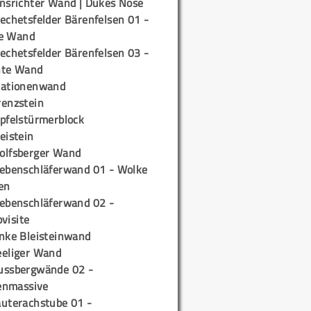
insrichter Wand | Dukes Nose
echetsfelder Bärenfelsen 01 -
e Wand
echetsfelder Bärenfelsen 03 -
hte Wand
tationenwand
renzstein
ipfelstürmerblock
eistein
olfsberger Wand
iebenschläferwand 01 - Wolke
en
iebenschläferwand 02 -
pvisite
inke Bleisteinwand
eeliger Wand
ussbergwände 02 -
enmassive
auterachstube 01 -