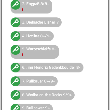
2.
Engpaß
8/8+
3.
Diebische Elsner
7
4.
Hotline
8+/9-
5.
Warteschleife
8-
6.
Jimi Hendrix Gedenkboulder
8-
7.
Pullbauer
8+/9-
8.
Wodka on the Rocks
9/9+
9.
Bullpower
9+