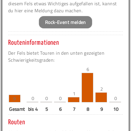
diesem Fels etwas Wichtiges aufgefallen ist, kannst
du hier eine Meldung dazu machen.
Rock-Event melden
Routeninformationen
Der Fels bietet Touren in den unten gezeigten
Schwierigkeitsgraden:
6
2
1
0
0
0
0
9
Gesamt
bis 4
5
6
7
8
9
10
11
Routen