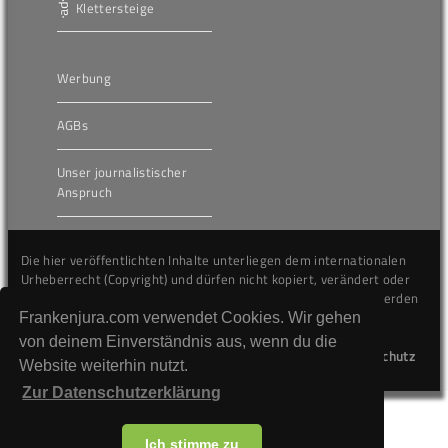
Klettersteige
Werbung
AGBs
Unser journalistischer
Anspruch
Die hier veröffentlichten Inhalte unterliegen dem internationalen
Urheberrecht (Copyright) und dürfen nicht kopiert, verändert oder
unverändert wiederveröffentlicht werden. Gegen Verstöße werden
wir auf juristischem Wege vorgehen.
Frankenjura.com verwendet Cookies. Wir gehen
von deinem Einverständnis aus, wenn du die
Kontakt
Impressum
Datenschutz
Website weiterhin nutzt.
Zur Datenschutzerklärung
Ich stimme zu