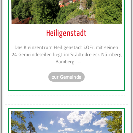
Heiligenstadt
Das Kleinzentrum Heiligenstadt i.OFr. mit seinen
24 Gemeindeteilen liegt im Städtedreieck Nürnberg
- Bamberg -...
zur Gemeinde