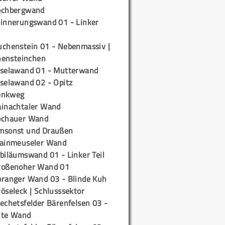
ochbergwand
rinnerungswand 01 - Linker
uchenstein 01 - Nebenmassiv |
ensteinchen
iselawand 01 - Mutterwand
iselawand 02 - Opitz
enkweg
ainachtaler Wand
ochauer Wand
msonst und Draußen
rainmeuseler Wand
biläumswand 01 - Linker Teil
roßenoher Wand 01
oranger Wand 03 - Blinde Kuh
öseleck | Schlusssektor
echetsfelder Bärenfelsen 03 -
hte Wand