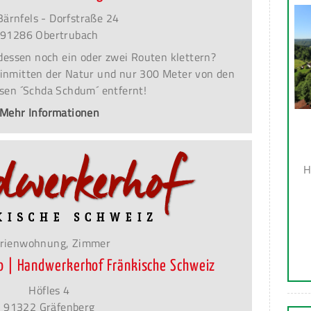
Bärnfels - Dorfstraße 24
91286 Obertrubach
essen noch ein oder zwei Routen klettern?
inmitten der Natur und nur 300 Meter von den
lsen ´Schda Schdum´ entfernt!
Mehr Informationen
H
rienwohnung, Zimmer
o | Handwerkerhof Fränkische Schweiz
Höfles 4
91322 Gräfenberg