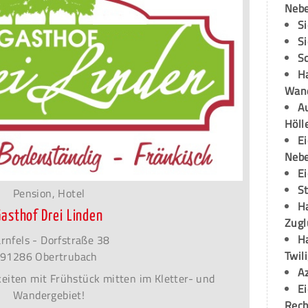
Neb
S
S
S
H
Wand
Au
Höll
E
Neb
E
S
Pension, Hotel
H
Gasthof Drei Linden
Zugl
H
rnfels - Dorfstraße 38
Twil
91286 Obertrubach
A
iten mit Frühstück mitten im Kletter- und
E
Wandergebiet!
Rech