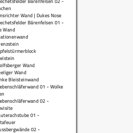
echetsfelder Bärenfelsen 02 -
mchen
insrichter Wand | Dukes Nose
echetsfelder Bärenfelsen 01 -
e Wand
tationenwand
renzstein
ipfelstürmerblock
eistein
olfsberger Wand
eeliger Wand
inke Bleisteinwand
iebenschläferwand 01 - Wolke
en
iebenschläferwand 02 -
pvisite
auterachstube 01 -
tafeuer
ussbergwände 02 -