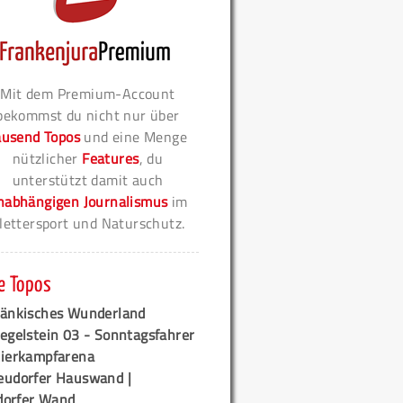
Mit dem Premium-Account
bekommst du nicht nur über
ausend Topos
und eine Menge
nützlicher
Features
, du
unterstützt damit auch
nabhängigen Journalismus
im
lettersport und Naturschutz.
e Topos
ränkisches Wunderland
egelstein 03 - Sonntagsfahrer
tierkampfarena
eudorfer Hauswand |
orfer Wand