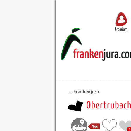
Premium
»
Frankenjura
Obertrubach
1