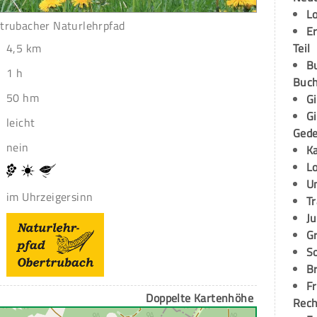
L
trubacher Naturlehrpfad
E
4,5 km
Teil
B
1 h
Buch
50 hm
G
G
leicht
Ged
nein
K
L
U
im Uhrzeigersinn
T
Ju
G
S
Br
Fr
Doppelte Kartenhöhe
Rec