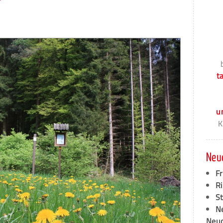
t
u
K
Neu
F
Ri
S
N
Neud