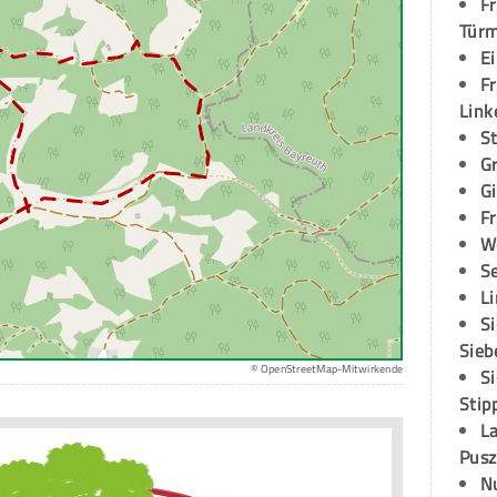
Fr
Tür
E
Fr
Link
S
G
G
Fr
W
S
L
S
Sieb
© OpenStreetMap-Mitwirkende
S
Stip
L
Pusz
N