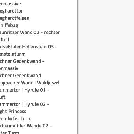
enmassive
ieghardttor
ieghardtfelsen
chiffsbug
aunritzer Wand 02 - rechter
teil
fseßtaler Höllenstein 03 -
ensteinturm
ichner Gedenkwand -
enmassiv
ichner Gedenkwand
töppacher Wand | Waldjuwel
ammertor | Hyrule 01 -
uft
ammertor | Hyrule 02 -
ight Princess
zendorfer Turm
ichenmühler Wände 02 -
ter Turm