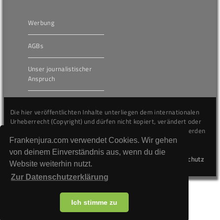
Werbung
AGBs
Unser journalistischer
Anspruch
Die hier veröffentlichten Inhalte unterliegen dem internationalen
Urheberrecht (Copyright) und dürfen nicht kopiert, verändert oder
unverändert wiederveröffentlicht werden. Gegen Verstöße werden
wir auf juristischem Wege vorgehen.
Frankenjura.com verwendet Cookies. Wir gehen
von deinem Einverständnis aus, wenn du die
Kontakt
Impressum
Datenschutz
Website weiterhin nutzt.
Zur Datenschutzerklärung
Ich stimme zu