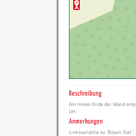
Beschreibung
Am linken Ende der Wand empo
UH.
Anmerkungen
Linksvariante zu ´Boyan Slat´.