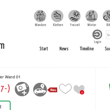
Wandern
Klettern
Freizeit
Winter
Bi
Login
Start
News
Timeline
Su
er Wand 01
(7-)
0
d