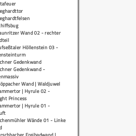
tafeuer
ieghardttor
ieghardtfelsen
chiffsbug
aunritzer Wand 02 - rechter
teil
fseßtaler Höllenstein 03 -
ensteinturm
ichner Gedenkwand
ichner Gedenkwand -
enmassiv
töppacher Wand | Waldjuwel
ammertor | Hyrule 02 -
ight Princess
ammertor | Hyrule 01 -
uft
ichenmühler Wände 01 - Linke
d
irschbacher Freibadwand |