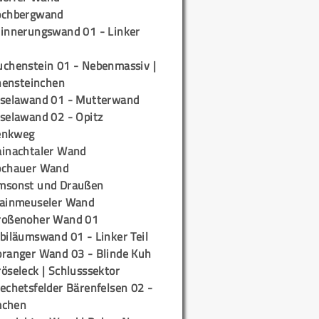
ochbergwand
rinnerungswand 01 - Linker
uchenstein 01 - Nebenmassiv |
ensteinchen
iselawand 01 - Mutterwand
iselawand 02 - Opitz
enkweg
ainachtaler Wand
ochauer Wand
msonst und Draußen
rainmeuseler Wand
roßenoher Wand 01
biläumswand 01 - Linker Teil
oranger Wand 03 - Blinde Kuh
öseleck | Schlusssektor
echetsfelder Bärenfelsen 02 -
mchen