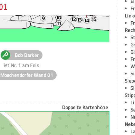
E
 01
Fr
Link
Fr
Rec
S
G
G
Bob Barker
Fr
ist Nr.
1
am Fels
W
S
Moschendorfer Wand 01
Sieb
S
Stip
L
Doppelte Kartenhöhe
S
N
Neb
L