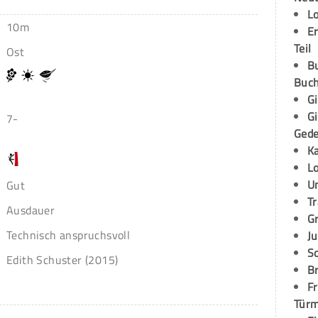
L
10m
E
Teil
Ost
B
Buch
G
G
7-
Ged
K
L
U
Gut
T
Ausdauer
G
Technisch anspruchsvoll
Ju
S
Edith Schuster (2015)
Br
Fr
Tür