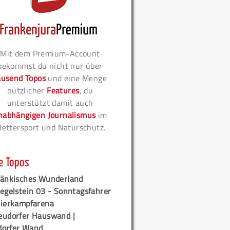
Mit dem Premium-Account
bekommst du nicht nur über
ausend Topos
und eine Menge
nützlicher
Features
, du
unterstützt damit auch
nabhängigen Journalismus
im
lettersport und Naturschutz.
e Topos
ränkisches Wunderland
egelstein 03 - Sonntagsfahrer
tierkampfarena
eudorfer Hauswand |
orfer Wand