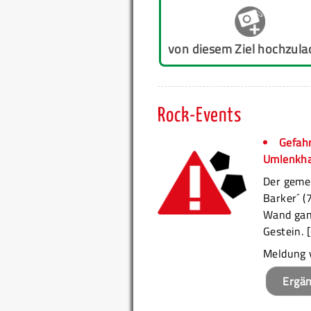
von diesem Ziel hochzula
Rock-Events
Gefahr
Umlenkhak
Der geme
Barker´ (
Wand ganz
Gestein. 
Meldung 
Ergä