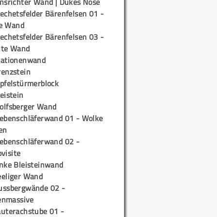
insrichter Wand | Dukes Nose
echetsfelder Bärenfelsen 01 -
e Wand
echetsfelder Bärenfelsen 03 -
hte Wand
tationenwand
renzstein
ipfelstürmerblock
eistein
olfsberger Wand
iebenschläferwand 01 - Wolke
en
iebenschläferwand 02 -
pvisite
inke Bleisteinwand
eeliger Wand
ussbergwände 02 -
enmassive
auterachstube 01 -