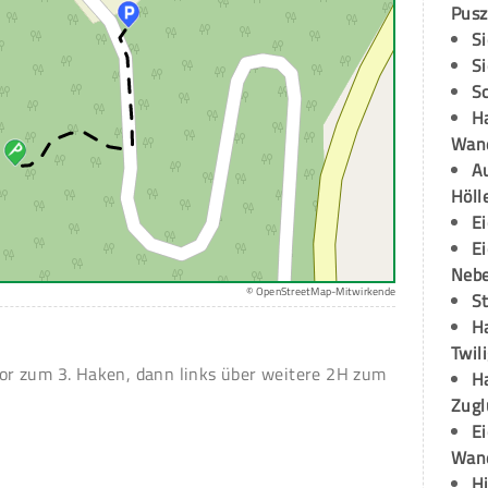
Pusz
S
S
S
H
Wand
Au
Höll
E
E
Neb
© OpenStreetMap-Mitwirkende
S
H
Twil
r zum 3. Haken, dann links über weitere 2H zum
H
Zugl
E
Wan
H