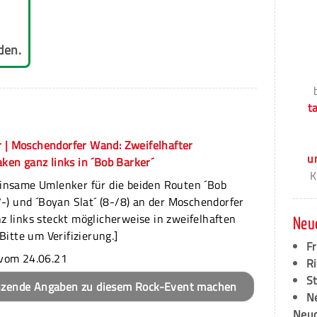
den.
t
 | Moschendorfer Wand: Zweifelhafter
u
en ganz links in ´Bob Barker´
K
insame Umlenker für die beiden Routen ´Bob
7-) und ´Boyan Slat´ (8-/8) an der Moschendorfer
 links steckt möglicherweise in zweifelhaften
Neu
[Bitte um Verifizierung.]
F
vom 24.06.21
Ri
S
nzende Angaben zu diesem Rock-Event machen
N
Neud