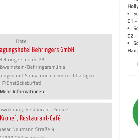
Holl
S
01 -
S
02 -
Hotel
Sc
 Tagungshotel Behringers GmbH
Hau
Behringersmühle 23
ßweinstein/Behringersmühle
tungen mit Sauna und einem reichhaltigen
Frühstücksbuffet!
Mehr Informationen
ienwohnung, Restaurant, Zimmer
´Krone´, Restaurant-Café
hasar Neumann Straße 9
91327 Gößweinstein