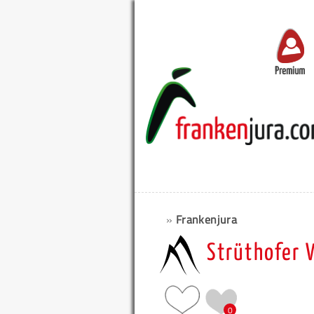
Premium
»
Frankenjura
Strüthofer 
0