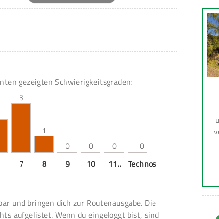
unten gezeigten Schwierigkeitsgraden:
3
2
u
1
v
0
0
0
0
6
7
8
9
10
11..
Technos
ar und bringen dich zur Routenausgabe. Die
hts aufgelistet. Wenn du eingeloggt bist, sind