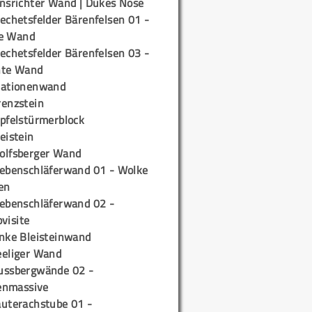
insrichter Wand | Dukes Nose
echetsfelder Bärenfelsen 01 -
e Wand
echetsfelder Bärenfelsen 03 -
hte Wand
tationenwand
renzstein
ipfelstürmerblock
eistein
olfsberger Wand
iebenschläferwand 01 - Wolke
en
iebenschläferwand 02 -
pvisite
inke Bleisteinwand
eeliger Wand
ussbergwände 02 -
enmassive
auterachstube 01 -