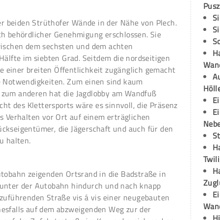
Pusz
S
der beiden Strüthofer Wände in der Nähe von Plech.
S
ch behördlicher Genehmigung erschlossen. Sie
S
zwischen dem sechsten und dem achten
H
Hälfte im siebten Grad. Seitdem die nordseitigen
Wand
einer breiten Öffentlichkeit zugänglich gemacht
Au
ge Notwendigkeiten. Zum einen sind kaum
Höll
 zum anderen hat die Jagdlobby am Wandfuß
E
cht des Klettersports wäre es sinnvoll, die Präsenz
E
s Verhalten vor Ort auf einem erträglichen
Neb
ckseigentümer, die Jägerschaft und auch für den
S
u halten.
H
Twil
H
utobahn zeigenden Ortsrand in die Badstraße in
Zugl
 unter der Autobahn hindurch und nach knapp
E
 zuführenden Straße vis á vis einer neugebauten
Wan
nesfalls auf dem abzweigenden Weg zur der
H