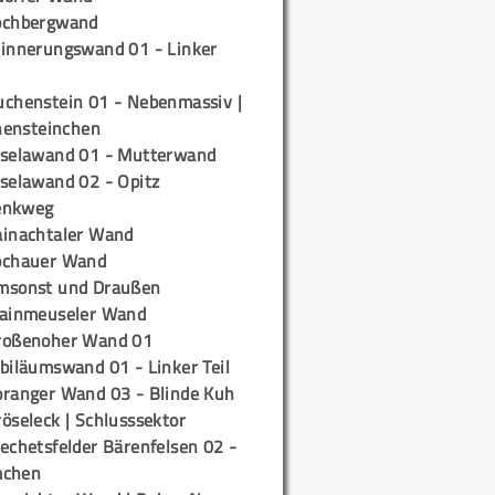
ochbergwand
rinnerungswand 01 - Linker
uchenstein 01 - Nebenmassiv |
ensteinchen
iselawand 01 - Mutterwand
iselawand 02 - Opitz
enkweg
ainachtaler Wand
ochauer Wand
msonst und Draußen
rainmeuseler Wand
roßenoher Wand 01
biläumswand 01 - Linker Teil
oranger Wand 03 - Blinde Kuh
öseleck | Schlusssektor
echetsfelder Bärenfelsen 02 -
mchen