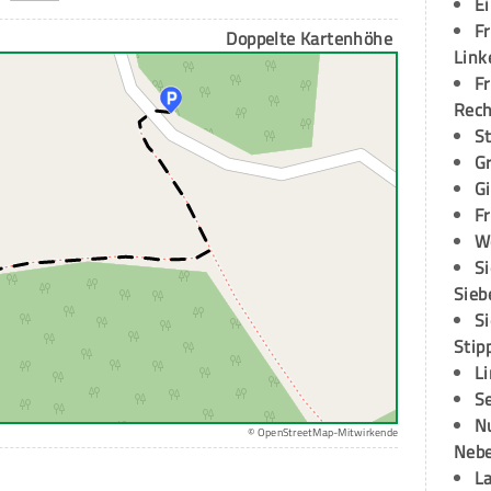
E
Fr
Doppelte Kartenhöhe
Link
Fr
Rec
S
G
G
Fr
W
S
Sieb
S
Stip
L
S
N
© OpenStreetMap-Mitwirkende
Neb
L