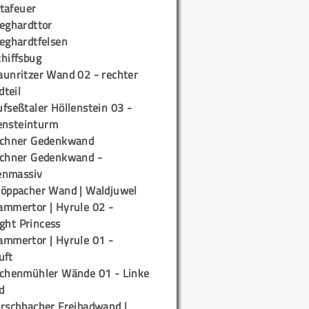
tafeuer
ieghardttor
ieghardtfelsen
chiffsbug
aunritzer Wand 02 - rechter
teil
fseßtaler Höllenstein 03 -
ensteinturm
ichner Gedenkwand
ichner Gedenkwand -
enmassiv
töppacher Wand | Waldjuwel
ammertor | Hyrule 02 -
ight Princess
ammertor | Hyrule 01 -
uft
ichenmühler Wände 01 - Linke
d
irschbacher Freibadwand |