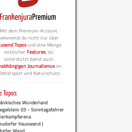
Mit dem Premium-Account
bekommst du nicht nur über
ausend Topos
und eine Menge
nützlicher
Features
, du
unterstützt damit auch
nabhängigen Journalismus
im
lettersport und Naturschutz.
e Topos
ränkisches Wunderland
egelstein 03 - Sonntagsfahrer
tierkampfarena
eudorfer Hauswand |
orfer Wand