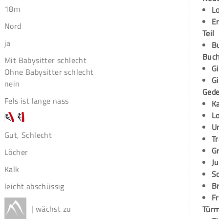
18m
L
E
Nord
Teil
ja
B
Buch
Mit Babysitter schlecht
G
Ohne Babysitter schlecht
G
nein
Ged
Fels ist lange nass
K
L
U
Gut, Schlecht
T
G
Löcher
Ju
Kalk
S
Br
leicht abschüssig
Fr
| wächst zu
Tür