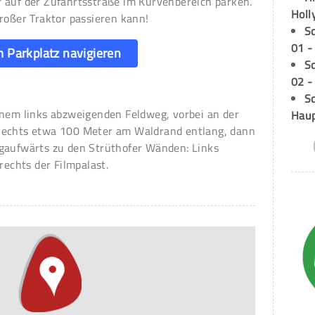
 auf der Zufahrtsstraße im Kurvenbereich parken.
Holl
roßer Traktor passieren kann!
S
01 -
 Parkplatz navigieren
S
02 -
Sc
inem links abzweigenden Feldweg, vorbei an der
Hau
rechts etwa 100 Meter am Waldrand entlang, dann
gaufwärts zu den Strüthofer Wänden: Links
rechts der Filmpalast.