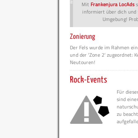
Mit
Frankenjura LocAds
s
informiert über dich und 
Umgebung! Probi
Zonierung
Der Fels wurde im Rahmen eine
und der 'Zone 2' zugeordnet: K
Neutouren!
Rock-Events
Für diese
sind eine
naturschu
zu beacht
aufgefall