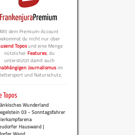
Mit dem Premium-Account
bekommst du nicht nur über
ausend Topos
und eine Menge
nützlicher
Features
, du
unterstützt damit auch
nabhängigen Journalismus
im
lettersport und Naturschutz.
e Topos
ränkisches Wunderland
egelstein 03 - Sonntagsfahrer
tierkampfarena
eudorfer Hauswand |
orfer Wand