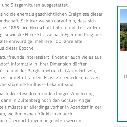
und Sitzgarnituren ausgestattet.
sind die ehemals geschichtlichen Ereignisse dieser
ndschaft. Schilder weisen darauf hin, dass sich
 bis 1866 ihre Herrschaft teilten und dass zudem
, sowie die Hohe Strasse nach Eger und Prag hier
e alte ehrwürdige, mehrere 100 Jahre alte
us dieser Epoche.
urfreunde interessiert, findet er auch vieles aus
orf. Informativ in ihrer Dimension dürften
ücke und der Bergbaubetrieb bei Azendorf sein,
H
it und Brot fanden. Es ist zu bemerken, dass zu
che störende Einflüsse bekannt sind.
 nach der etwa drei Stunden langer Wanderung
e dann in Zultenberg noch den Görauer Anger
eit müsste er allerdings vorher in Azendorf in der
en, wo ihm neben fränkischen auch
 auch Übernachtungen angeboten werden.