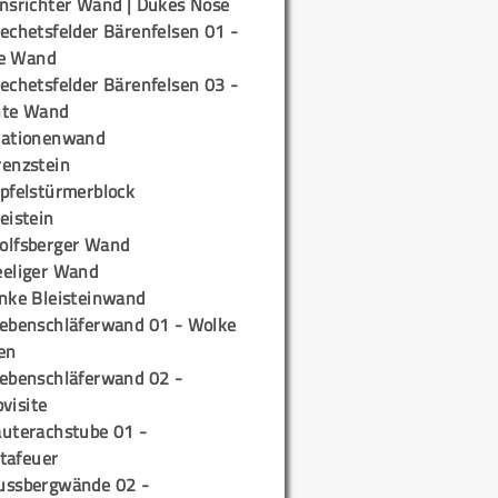
insrichter Wand | Dukes Nose
echetsfelder Bärenfelsen 01 -
e Wand
echetsfelder Bärenfelsen 03 -
hte Wand
tationenwand
renzstein
ipfelstürmerblock
eistein
olfsberger Wand
eeliger Wand
inke Bleisteinwand
iebenschläferwand 01 - Wolke
en
iebenschläferwand 02 -
pvisite
auterachstube 01 -
tafeuer
ussbergwände 02 -