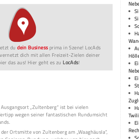
Neb
S
S
S
H
Wand
etzt du
dein Business
prima in Szene! LocAds
Au
vernetzt dich mit allen Freizeit-Zielen deiner
Höll
er das aus! Hier geht es zu
LocAds
!
E
Neb
E
S
H
Zugl
Ausgangsort „Zultenberg“ ist bei vielen
H
ertipp wegen seiner fantastischen Rundumsicht
Twil
ands.
E
Rech
in der Ortsmitte von Zultenberg am „Waaghäusla“,
S