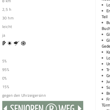
8 km
L
2,5 h
E
Teil
30 hm
B
leicht
Buch
G
ja
G
Ged
K
L
5%
U
95%
T
G
0%
Ju
15%
S
Br
gegen den Uhrzeigersinn
Fr
Tür