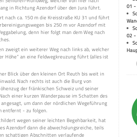
den Senioren-Rundweg, welcher von hier nach
01 -
ang in Richtung Azendorf über den Jura führt.
Sc
rt nach ca. 150 m die Kreisstraße KU 31 und führt
Wand
lurbereinigungswegen bis 250 m vor Azendorf mit
S
 Weggabelung, denn hier folgt man dem Weg nach
02 -
ches.
Sc
 zweigt ein weiterer Weg nach links ab, welcher
Hau
er Höhe“ an eine Feldwegkreuzung führt (alles ist
cher Blick über den kleinen Ort Reuth bis weit in
inwald. Nach rechts ist auch die Burg von
Höhenzug der fränkischen Schweiz und seiner
. Nach einer kurzen Wanderpause im Schatten des
h angesagt, um dann der nördlichen Wegeführung
 entfernt - zu folgen.
hildert wegen seiner leichten Begehbarkeit, hat
s Azendorf dann die abwechslungsreiche, teils
en schattigen Abschnitten verlaufende