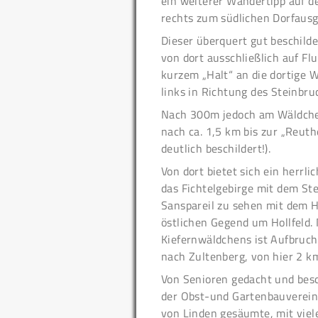
ein weiterer Wandertipp auf 
rechts zum südlichen Dorfausg
Dieser überquert gut beschilde
von dort ausschließlich auf F
kurzem „Halt“ an die dortige
links in Richtung des Steinbru
Nach 300m jedoch am Wäldchen
nach ca. 1,5 km bis zur „Reuth
deutlich beschildert!).
Von dort bietet sich ein herrli
das Fichtelgebirge mit dem Ste
Sanspareil zu sehen mit dem 
östlichen Gegend um Hollfeld
Kiefernwäldchens ist Aufbruc
nach Zultenberg, von hier 2 km
Von Senioren gedacht und besc
der Obst-und Gartenbauvereine
von Linden gesäumte, mit viel