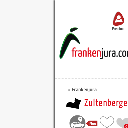
Premium
»
Frankenjura
Zultenberg
0