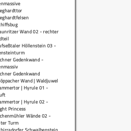
enmassive
ieghardttor
ieghardtfelsen
chiffsbug
aunritzer Wand 02 - rechter
teil
fseßtaler Höllenstein 03 -
ensteinturm
ichner Gedenkwand -
enmassiv
ichner Gedenkwand
töppacher Wand | Waldjuwel
ammertor | Hyrule 01 -
uft
ammertor | Hyrule 02 -
ight Princess
ichenmühler Wände 02 -
ter Turm
chirradorfer Schwalbenstein