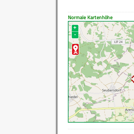
Normale Kartenhöhe
+
-