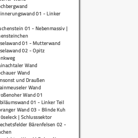
ochbergwand
rinnerungswand 01 - Linker
uchenstein 01 - Nebenmassiv |
ensteinchen
iselawand 01 - Mutterwand
iselawand 02 - Opitz
enkweg
ainachtaler Wand
ochauer Wand
msonst und Draußen
rainmeuseler Wand
roßenoher Wand 01
biläumswand 01 - Linker Teil
oranger Wand 03 - Blinde Kuh
öseleck | Schlusssektor
echetsfelder Bärenfelsen 02 -
mchen