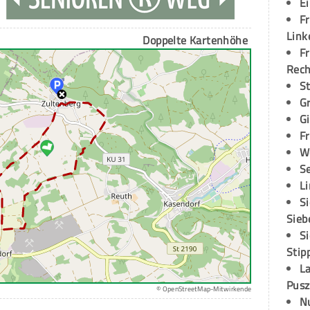
E
Fr
Link
Doppelte Kartenhöhe
Fr
Rec
S
G
G
Fr
W
S
L
S
Sieb
S
Stip
L
Pusz
© OpenStreetMap-Mitwirkende
N