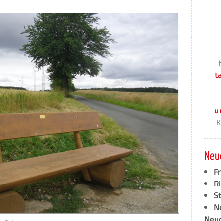
t
u
K
Neu
F
Ri
S
N
Neud