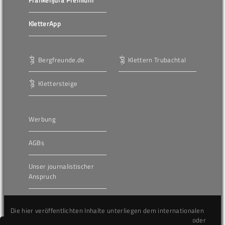
KletterApp
Bergfreunde.de
Klettern Trubachtal
Klettersteige
Werbung
AGBs
Unser journalistischer
Anspruch
Die hier veröffentlichten Inhalte unterliegen dem internationalen
Urheberrecht (Copyright) und dürfen nicht kopiert, verändert oder