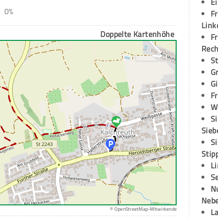
E
0%
Fr
Link
Doppelte Kartenhöhe
Fr
Rec
S
G
G
Fr
W
S
Sieb
S
Stip
L
S
N
Neb
© OpenStreetMap-Mitwirkende
L