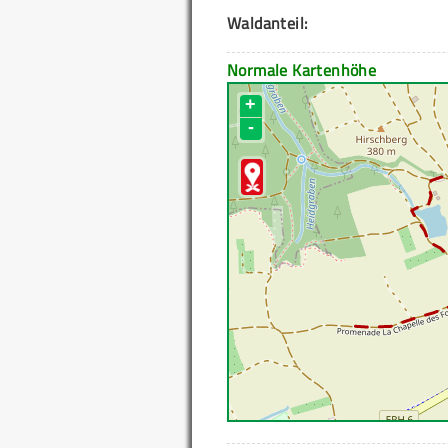
Waldanteil:
Normale Kartenhöhe
+
-