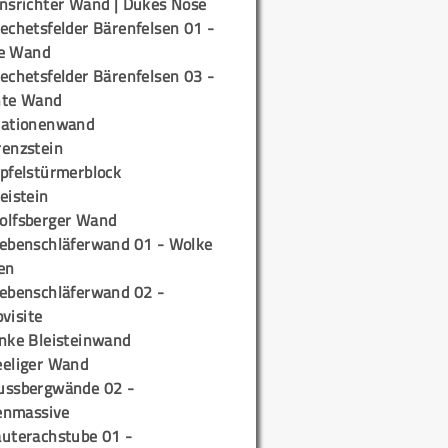
insrichter Wand | Dukes Nose
echetsfelder Bärenfelsen 01 -
e Wand
echetsfelder Bärenfelsen 03 -
hte Wand
tationenwand
renzstein
ipfelstürmerblock
eistein
olfsberger Wand
iebenschläferwand 01 - Wolke
en
iebenschläferwand 02 -
pvisite
inke Bleisteinwand
eeliger Wand
ussbergwände 02 -
enmassive
auterachstube 01 -