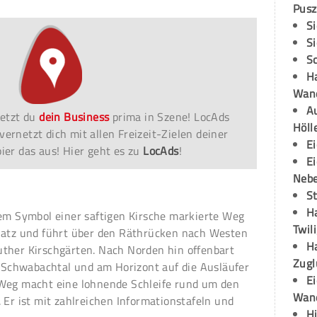
Pusz
S
S
S
H
Wand
Au
etzt du
dein Business
prima in Szene! LocAds
Höll
vernetzt dich mit allen Freizeit-Zielen deiner
E
er das aus! Hier geht es zu
LocAds
!
E
Neb
S
H
dem Symbol einer saftigen Kirsche markierte Weg
Twil
latz und führt über den Räthrücken nach Westen
H
ther Kirschgärten. Nach Norden hin offenbart
Zugl
s Schwabachtal und am Horizont auf die Ausläufer
E
 Weg macht eine lohnende Schleife rund um den
Wan
 Er ist mit zahlreichen Informationstafeln und
H