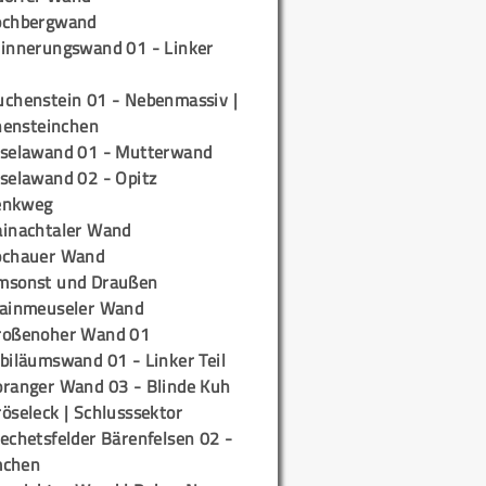
ochbergwand
rinnerungswand 01 - Linker
uchenstein 01 - Nebenmassiv |
ensteinchen
iselawand 01 - Mutterwand
iselawand 02 - Opitz
enkweg
ainachtaler Wand
ochauer Wand
msonst und Draußen
rainmeuseler Wand
roßenoher Wand 01
biläumswand 01 - Linker Teil
oranger Wand 03 - Blinde Kuh
öseleck | Schlusssektor
echetsfelder Bärenfelsen 02 -
mchen