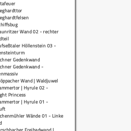
tafeuer
ieghardttor
ieghardtfelsen
chiffsbug
aunritzer Wand 02 - rechter
teil
fseßtaler Höllenstein 03 -
ensteinturm
ichner Gedenkwand
ichner Gedenkwand -
enmassiv
töppacher Wand | Waldjuwel
ammertor | Hyrule 02 -
ight Princess
ammertor | Hyrule 01 -
uft
ichenmühler Wände 01 - Linke
d
irschbacher Freibadwand |