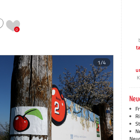
0
t
1/4
u
K
Neu
F
Ri
S
N
Neud