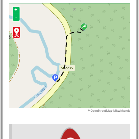
+
-
© OpenStreetMap-Mitwirkende