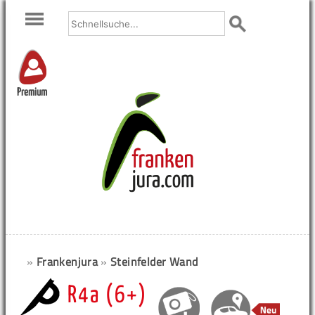
Premium
»
Frankenjura
»
Steinfelder Wand
R4a (6+)