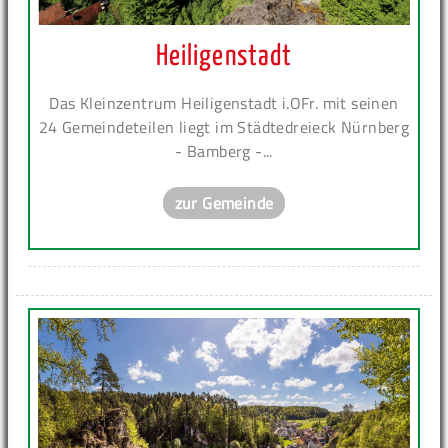
Heiligenstadt
Das Kleinzentrum Heiligenstadt i.OFr. mit seinen
24 Gemeindeteilen liegt im Städtedreieck Nürnberg
- Bamberg -...
zur Gemeinde