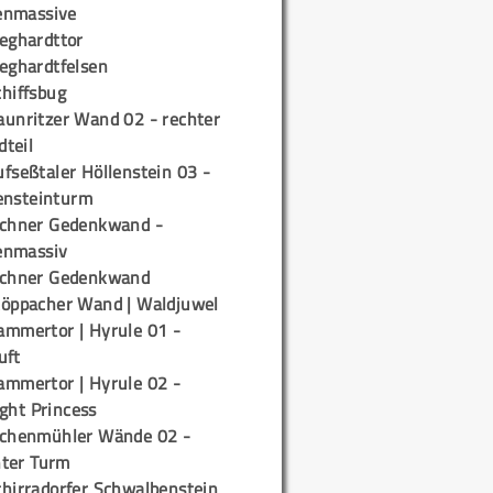
enmassive
ieghardttor
ieghardtfelsen
chiffsbug
aunritzer Wand 02 - rechter
teil
fseßtaler Höllenstein 03 -
ensteinturm
ichner Gedenkwand -
enmassiv
ichner Gedenkwand
töppacher Wand | Waldjuwel
ammertor | Hyrule 01 -
uft
ammertor | Hyrule 02 -
ight Princess
ichenmühler Wände 02 -
ter Turm
chirradorfer Schwalbenstein