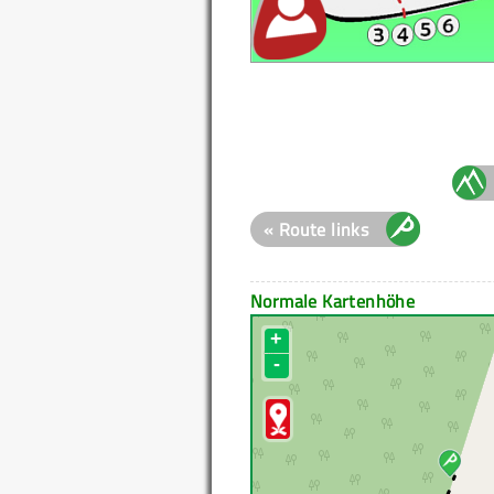
« Route links
Normale Kartenhöhe
+
-