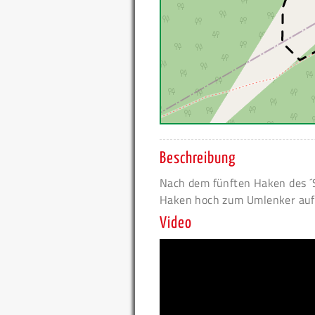
Beschreibung
Nach dem fünften Haken des ´Sp
Haken hoch zum Umlenker auf
Video