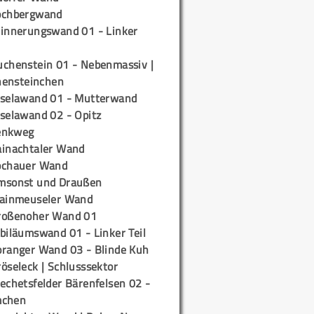
ochbergwand
rinnerungswand 01 - Linker
uchenstein 01 - Nebenmassiv |
ensteinchen
iselawand 01 - Mutterwand
iselawand 02 - Opitz
enkweg
ainachtaler Wand
ochauer Wand
msonst und Draußen
rainmeuseler Wand
roßenoher Wand 01
biläumswand 01 - Linker Teil
oranger Wand 03 - Blinde Kuh
öseleck | Schlusssektor
echetsfelder Bärenfelsen 02 -
mchen