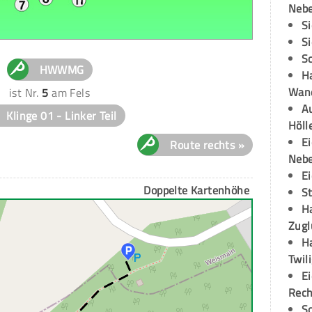
Neb
S
S
S
HWWMG
H
Wand
ist Nr.
5
am Fels
Au
Klinge 01 - Linker Teil
Höll
E
Route rechts »
Neb
E
Doppelte Kartenhöhe
S
H
Zugl
H
Twil
E
Rech
S