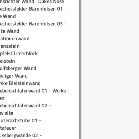
insrichter Wand | Dukes Nose
echetsfelder Bärenfelsen 01 -
e Wand
echetsfelder Bärenfelsen 03 -
hte Wand
tationenwand
renzstein
ipfelstürmerblock
eistein
olfsberger Wand
eeliger Wand
inke Bleisteinwand
iebenschläferwand 01 - Wolke
en
iebenschläferwand 02 -
pvisite
auterachstube 01 -
tafeuer
ussbergwände 02 -