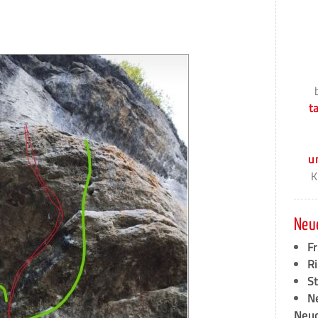
t
u
K
Neu
F
Ri
S
N
Neud