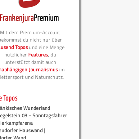
Mit dem Premium-Account
bekommst du nicht nur über
ausend Topos
und eine Menge
nützlicher
Features
, du
unterstützt damit auch
nabhängigen Journalismus
im
lettersport und Naturschutz.
e Topos
ränkisches Wunderland
egelstein 03 - Sonntagsfahrer
tierkampfarena
eudorfer Hauswand |
orfer Wand