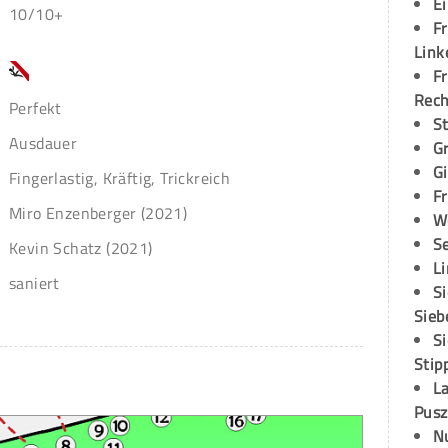
E
10/10+
Fr
Link
Fr
Rec
Perfekt
S
Ausdauer
G
G
Fingerlastig, Kräftig, Trickreich
Fr
Miro Enzenberger (2021)
W
S
Kevin Schatz (2021)
L
saniert
S
Sieb
S
Stip
L
Pusz
N