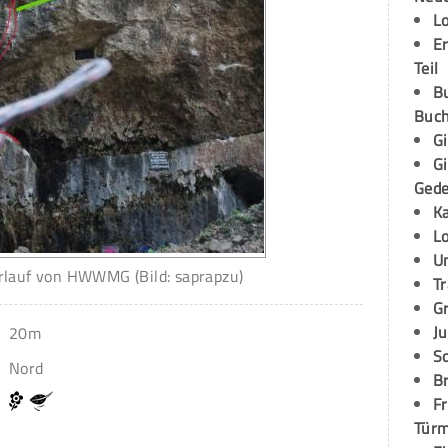
L
E
Teil
B
Buch
G
G
Ged
K
L
U
rlauf von HWWMG (Bild: saprapzu)
T
G
Ju
20m
S
Nord
Br
Fr
Tür