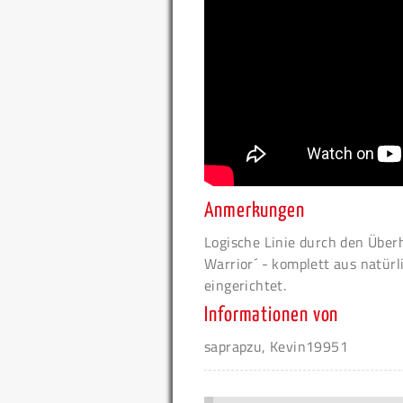
Anmerkungen
Logische Linie durch den Überh
Warrior´ - komplett aus natürl
eingerichtet.
Informationen von
saprapzu, Kevin19951