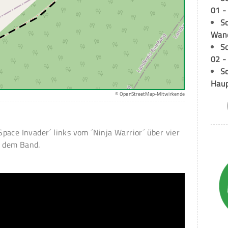
01 -
Sc
Wand
S
02 -
Sc
Hau
© OpenStreetMap-Mitwirkende
ace Invader´ links vom ´Ninja Warrior´ über vier
 dem Band.