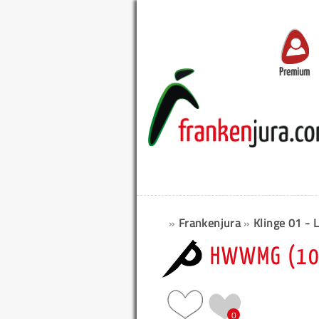
Premium
»
Frankenjura
»
Klinge 01 - L
HWWMG (10
0