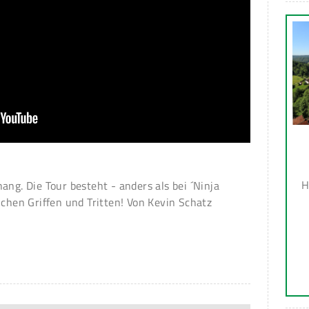
H
ang. Die Tour besteht - anders als bei ´Ninja
ichen Griffen und Tritten! Von Kevin Schatz