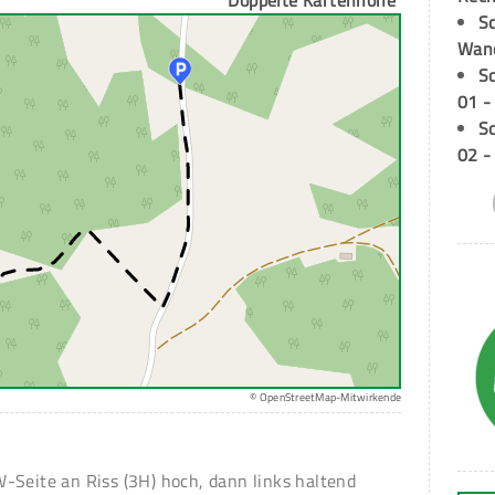
Doppelte Kartenhöhe
Sc
Wand
S
01 -
S
02 -
© OpenStreetMap-Mitwirkende
-Seite an Riss (3H) hoch, dann links haltend