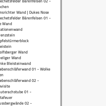
echetsfelder Bärenfelsen 02 -
mchen
insrichter Wand | Dukes Nose
echetsfelder Bärenfelsen 01 -
e Wand
tationenwand
renzstein
ipfelstürmerblock
eistein
olfsberger Wand
eeliger Wand
inke Bleisteinwand
iebenschläferwand 01 - Wolke
en
iebenschläferwand 02 -
pvisite
auterachstube 01 -
tafeuer
ussbergwände 02 -