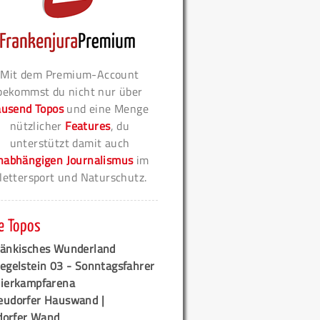
Mit dem Premium-Account
bekommst du nicht nur über
ausend Topos
und eine Menge
nützlicher
Features
, du
unterstützt damit auch
nabhängigen Journalismus
im
lettersport und Naturschutz.
e Topos
ränkisches Wunderland
egelstein 03 - Sonntagsfahrer
tierkampfarena
eudorfer Hauswand |
orfer Wand