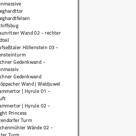
enmassive
ieghardttor
ieghardtfelsen
chiffsbug
aunritzer Wand 02 - rechter
teil
fseßtaler Höllenstein 03 -
ensteinturm
ichner Gedenkwand -
enmassiv
ichner Gedenkwand
töppacher Wand | Waldjuwel
ammertor | Hyrule 01 -
uft
ammertor | Hyrule 02 -
ight Princess
zendorfer Turm
ichenmühler Wände 02 -
ter Turm