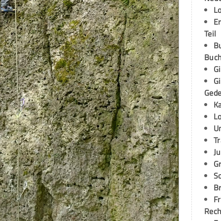
L
E
Teil
B
Buch
G
G
Ged
K
L
U
T
Ju
G
S
Br
Fr
Rec