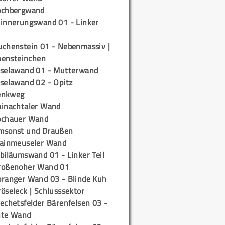
ochbergwand
rinnerungswand 01 - Linker
uchenstein 01 - Nebenmassiv |
ensteinchen
iselawand 01 - Mutterwand
iselawand 02 - Opitz
enkweg
ainachtaler Wand
ochauer Wand
msonst und Draußen
rainmeuseler Wand
biläumswand 01 - Linker Teil
roßenoher Wand 01
oranger Wand 03 - Blinde Kuh
öseleck | Schlusssektor
echetsfelder Bärenfelsen 03 -
hte Wand