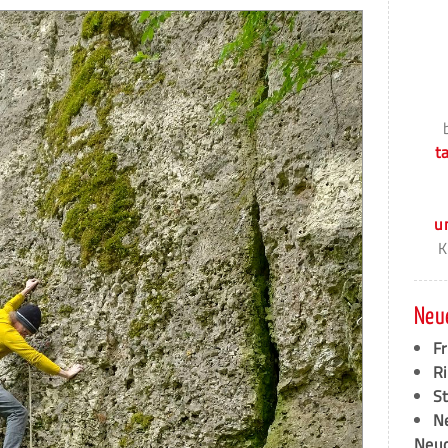
t
u
K
Neu
F
Ri
S
N
Neud