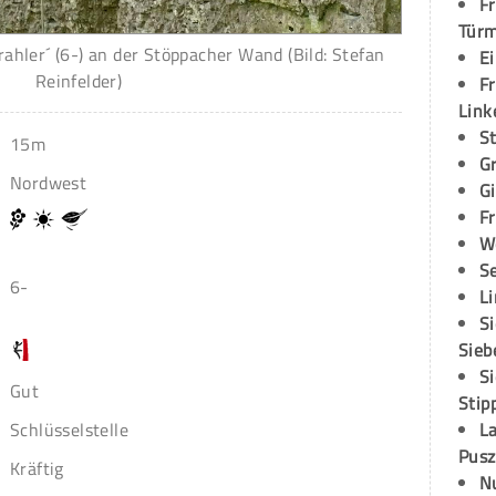
Fr
Tür
rahler´ (6-) an der Stöppacher Wand (Bild: Stefan
E
Reinfelder)
Fr
Link
S
15m
G
Nordwest
G
Fr
W
S
6-
L
S
Sieb
S
Gut
Stip
L
Schlüsselstelle
Pusz
Kräftig
N