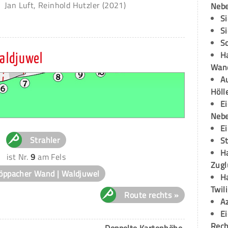
Jan Luft, Reinhold Hutzler (2021)
Neb
S
S
S
H
aldjuwel
Wand
Au
Höll
E
Neb
E
Strahler
S
H
ist Nr.
9
am Fels
Zugl
öppacher Wand | Waldjuwel
H
Twil
Route rechts »
A
E
Rech