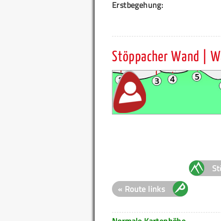
Erstbegehung:
Stöppacher Wand | W
St
« Route links