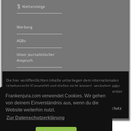
Klettersteige
Werbung
AGBs
Unser journalistischer
Anspruch
Die hier veröffentlichten Inhalte unterliegen dem internationalen
Urheberrecht (Copyright) und dürfen nicht kopiert, verändert oder
unverändert wiederveröffentlicht werden. Gegen Verstöße werden
Frankenjura.com verwendet Cookies. Wir gehen
wir auf juristischem Wege vorgehen.
von deinem Einverständnis aus, wenn du die
Kontakt
Impressum
Datenschutz
Website weiterhin nutzt.
Zur Datenschutzerklärung