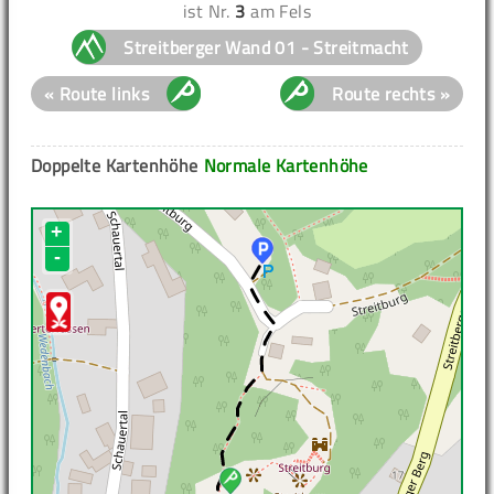
ist Nr.
3
am Fels
Streitberger Wand 01 - Streitmacht
« Route links
Route rechts »
Doppelte Kartenhöhe
Normale Kartenhöhe
+
-