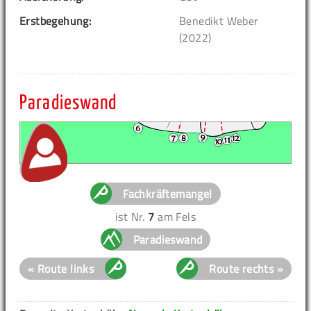
Erstbegehung:
Benedikt Weber
(2022)
Paradieswand
Fachkräftemangel
ist Nr.
7
am Fels
Paradieswand
« Route links
Route rechts »