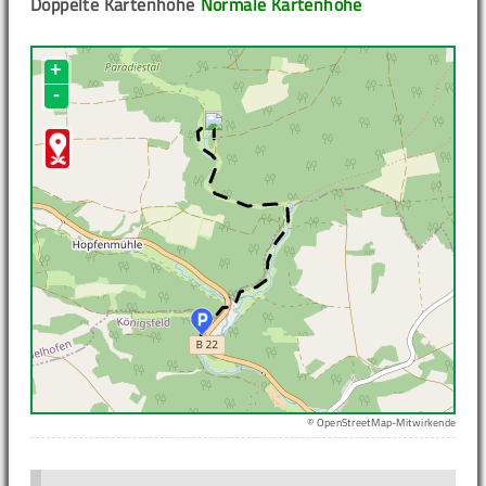
Doppelte Kartenhöhe
Normale Kartenhöhe
+
-
© OpenStreetMap-Mitwirkende