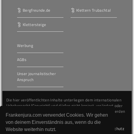
Bergfreunde.de
Klettern Trubachtal
Klettersteige
Werbung
AGBs
Unser journalistischer
Anspruch
Die hier veröffentlichten Inhalte unterliegen dem internationalen
Urheberrecht (Copyright) und dürfen nicht kopiert, verändert oder
unverändert wiederveröffentlicht werden. Gegen Verstöße werden
Frankenjura.com verwendet Cookies. Wir gehen
wir auf juristischem Wege vorgehen.
von deinem Einverständnis aus, wenn du die
Kontakt
Impressum
Datenschutz
Website weiterhin nutzt.