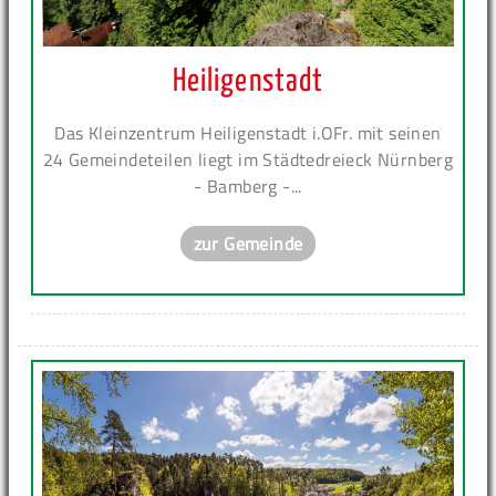
Heiligenstadt
Das Kleinzentrum Heiligenstadt i.OFr. mit seinen
24 Gemeindeteilen liegt im Städtedreieck Nürnberg
- Bamberg -...
zur Gemeinde