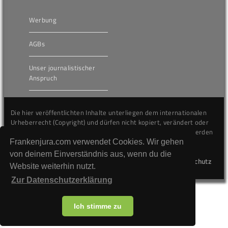
Werbung
AGBs
Unser journalistischer
Anspruch
Die hier veröffentlichten Inhalte unterliegen dem internationalen
Urheberrecht (Copyright) und dürfen nicht kopiert, verändert oder
unverändert wiederveröffentlicht werden. Gegen Verstöße werden
wir auf juristischem Wege vorgehen.
Frankenjura.com verwendet Cookies. Wir gehen
von deinem Einverständnis aus, wenn du die
Kontakt
Impressum
Datenschutz
Website weiterhin nutzt.
Zur Datenschutzerklärung
Ich stimme zu