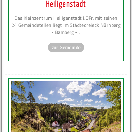
Heiligenstadt
Das Kleinzentrum Heiligenstadt i.OFr. mit seinen
24 Gemeindeteilen liegt im Städtedreieck Nürnberg
- Bamberg -...
zur Gemeinde