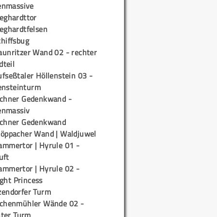
enmassive
ieghardttor
ieghardtfelsen
chiffsbug
aunritzer Wand 02 - rechter
teil
fseßtaler Höllenstein 03 -
ensteinturm
ichner Gedenkwand -
enmassiv
ichner Gedenkwand
töppacher Wand | Waldjuwel
ammertor | Hyrule 01 -
uft
ammertor | Hyrule 02 -
ight Princess
zendorfer Turm
ichenmühler Wände 02 -
ter Turm