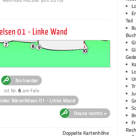
L
E
Teil
B
felsen 01 - Linke Wand
Buch
G
G
Ged
K
L
U
No hander
T
ist Nr.
6
am Fels
Ju
elder Bärenfelsen 01 - Linke Wand
G
S
Route rechts »
Br
Fr
Rec
Doppelte Kartenhöhe