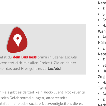
Neb
S
S
S
H
Wand
Au
Höll
E
Neb
etzt du
dein Business
prima in Szene! LocAds
E
vernetzt dich mit allen Freizeit-Zielen deiner
S
er das aus! Hier geht es zu
LocAds
!
H
Zugl
H
Twil
n Fels gibt es derzeit kein Rock-Event. Rockevents
A
rseits Gefahrenmeldungen, andererseits
E
tzfachliche oder soziale Notwendigkeiten, die es
Rech