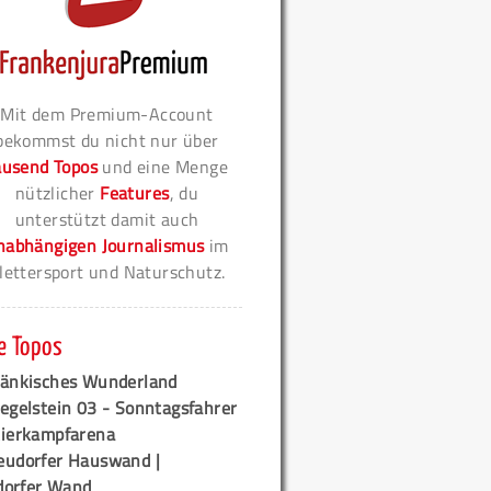
Mit dem Premium-Account
bekommst du nicht nur über
ausend Topos
und eine Menge
nützlicher
Features
, du
unterstützt damit auch
nabhängigen Journalismus
im
lettersport und Naturschutz.
e Topos
ränkisches Wunderland
egelstein 03 - Sonntagsfahrer
tierkampfarena
eudorfer Hauswand |
orfer Wand