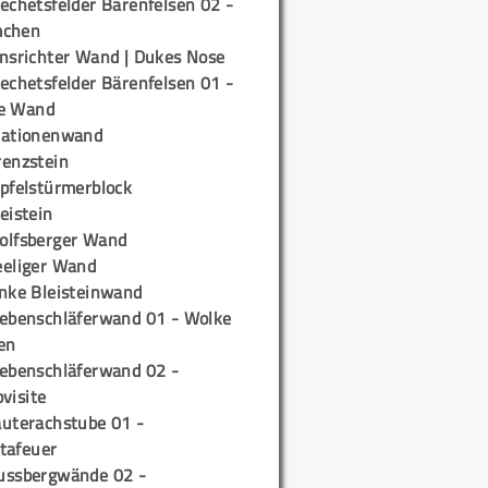
echetsfelder Bärenfelsen 02 -
mchen
insrichter Wand | Dukes Nose
echetsfelder Bärenfelsen 01 -
e Wand
tationenwand
renzstein
ipfelstürmerblock
eistein
olfsberger Wand
eeliger Wand
inke Bleisteinwand
iebenschläferwand 01 - Wolke
en
iebenschläferwand 02 -
pvisite
auterachstube 01 -
tafeuer
ussbergwände 02 -