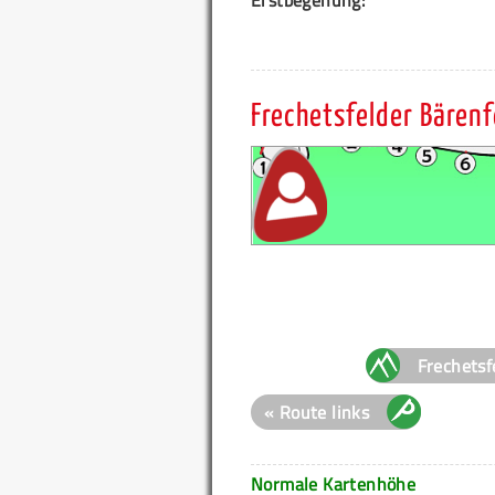
Frechetsfelder Bären
Frechetsf
« Route links
Normale Kartenhöhe