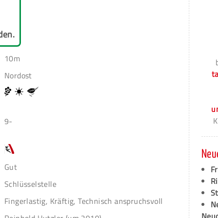
den.
10m
t
Nordost
u
K
9-
Neu
Gut
F
Ri
Schlüsselstelle
S
Fingerlastig, Kräftig, Technisch anspruchsvoll
N
Neud
Reinhold Hutzler (um 2010)