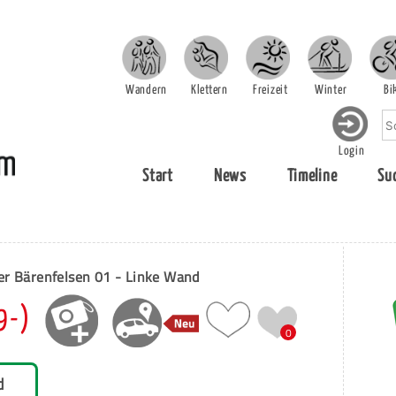
Wandern
Klettern
Freizeit
Winter
Bi
Login
Start
News
Timeline
Su
er Bärenfelsen 01 - Linke Wand
9-)
0
d