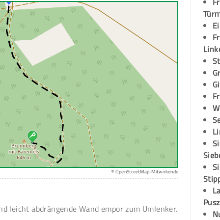
Fr
Tür
E
Fr
Link
S
G
G
Fr
W
S
L
S
Sieb
S
© OpenStreetMap-Mitwirkende
Stip
L
Pusz
nd leicht abdrängende Wand empor zum Umlenker.
N