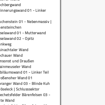
ochbergwand
rinnerungswand 01 - Linker
uchenstein 01 - Nebenmassiv |
ensteinchen
iselawand 01 - Mutterwand
iselawand 02 - Opitz
enkweg
ainachtaler Wand
ochauer Wand
msonst und Draußen
rainmeuseler Wand
biläumswand 01 - Linker Teil
roßenoher Wand 01
oranger Wand 03 - Blinde Kuh
öseleck | Schlusssektor
echetsfelder Bärenfelsen 03 -
hte Wand