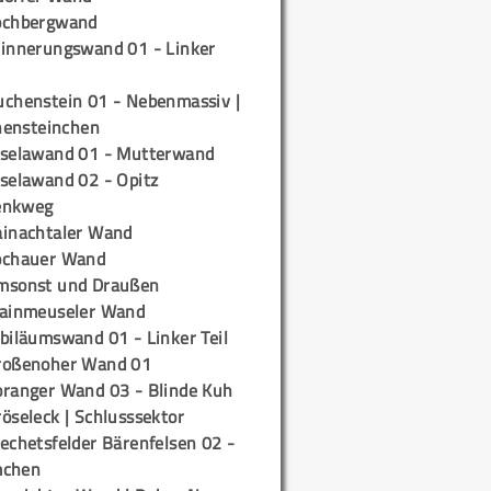
ochbergwand
rinnerungswand 01 - Linker
uchenstein 01 - Nebenmassiv |
ensteinchen
iselawand 01 - Mutterwand
iselawand 02 - Opitz
enkweg
ainachtaler Wand
ochauer Wand
msonst und Draußen
rainmeuseler Wand
biläumswand 01 - Linker Teil
roßenoher Wand 01
oranger Wand 03 - Blinde Kuh
öseleck | Schlusssektor
echetsfelder Bärenfelsen 02 -
mchen