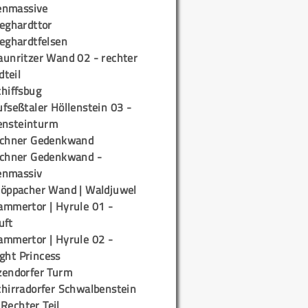
enmassive
ieghardttor
ieghardtfelsen
aunritzer Wand 02 - rechter
teil
chiffsbug
fseßtaler Höllenstein 03 -
ensteinturm
ichner Gedenkwand
ichner Gedenkwand -
enmassiv
töppacher Wand | Waldjuwel
ammertor | Hyrule 01 -
uft
ammertor | Hyrule 02 -
ight Princess
zendorfer Turm
chirradorfer Schwalbenstein
 Rechter Teil