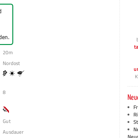
d
den.
t
20m
Nordost
u
K
8
Neu
F
Ri
Gut
S
N
Ausdauer
Neud