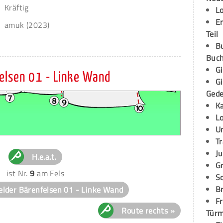
Kräftig
L
E
amuk (2023)
Teil
B
Buch
G
felsen 01 - Linke Wand
G
Ged
K
L
U
T
Ju
H.e.a.t.
G
ist Nr.
9
am Fels
S
Br
elder Bärenfelsen 01 - Linke Wand
Fr
Route rechts »
Tür