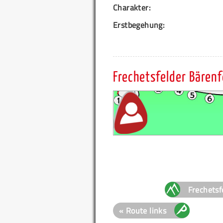
Charakter:
Erstbegehung:
Frechetsfelder Bären
Frechetsf
« Route links