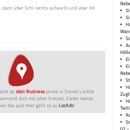
Neb
´, dann über Schl rechts aufwärts und über 3H
S
S
H
Wand
S
Au
Höll
E
E
Neb
S
H
etzt du
dein Business
prima in Szene! LocAds
Zugl
vernetzt dich mit allen Freizeit-Zielen deiner
H
er das aus! Hier geht es zu
LocAds
!
Twil
A
S
02 -