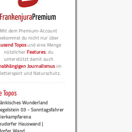
Mit dem Premium-Account
bekommst du nicht nur über
ausend Topos
und eine Menge
nützlicher
Features
, du
unterstützt damit auch
nabhängigen Journalismus
im
lettersport und Naturschutz.
e Topos
ränkisches Wunderland
egelstein 03 - Sonntagsfahrer
tierkampfarena
eudorfer Hauswand |
orfer Wand