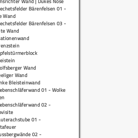
insrichter Wand | Dukes Nose
echetsfelder Bärenfelsen 01 -
e Wand
echetsfelder Bärenfelsen 03 -
hte Wand
tationenwand
renzstein
ipfelstürmerblock
eistein
olfsberger Wand
eeliger Wand
inke Bleisteinwand
iebenschläferwand 01 - Wolke
en
iebenschläferwand 02 -
pvisite
auterachstube 01 -
tafeuer
ussbergwände 02 -