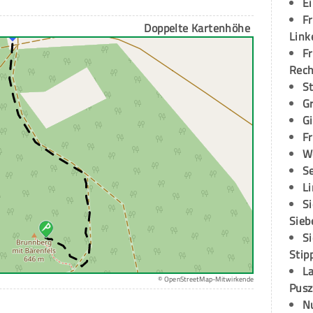
E
Fr
Doppelte Kartenhöhe
Link
Fr
Rec
S
G
G
Fr
W
S
L
S
Sieb
S
Stip
L
© OpenStreetMap-Mitwirkende
Pusz
N