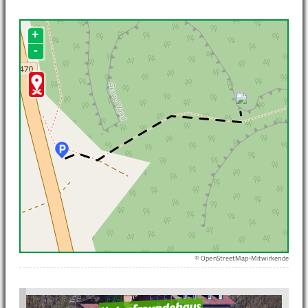
+
-
© OpenStreetMap-Mitwirkende