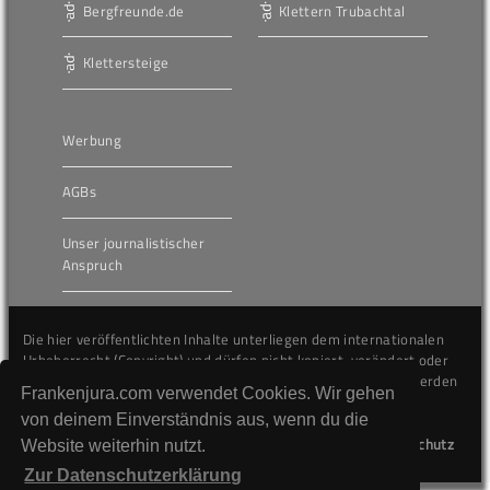
Bergfreunde.de
Klettern Trubachtal
Klettersteige
Werbung
AGBs
Unser journalistischer
Anspruch
Die hier veröffentlichten Inhalte unterliegen dem internationalen
Urheberrecht (Copyright) und dürfen nicht kopiert, verändert oder
unverändert wiederveröffentlicht werden. Gegen Verstöße werden
Frankenjura.com verwendet Cookies. Wir gehen
wir auf juristischem Wege vorgehen.
von deinem Einverständnis aus, wenn du die
Kontakt
Impressum
Datenschutz
Website weiterhin nutzt.
Zur Datenschutzerklärung