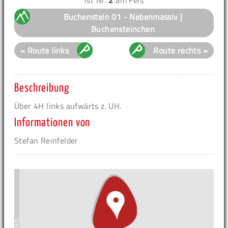
ist Nr.
2
am Fels
Buchenstein 01 - Nebenmassiv |
Buchensteinchen
« Route links
Route rechts »
Beschreibung
Über 4H links aufwärts z. UH.
Informationen von
Stefan Reinfelder