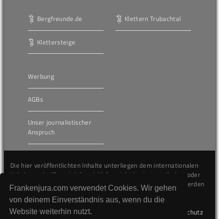
Bergfreunde.de
Klettern Trubachtal
Klettersteige
Werbung
AGBs
Unser journalistischer
Anspruch
Die hier veröffentlichten Inhalte unterliegen dem internationalen
Urheberrecht (Copyright) und dürfen nicht kopiert, verändert oder
unverändert wiederveröffentlicht werden. Gegen Verstöße werden
Frankenjura.com verwendet Cookies. Wir gehen
wir auf juristischem Wege vorgehen.
von deinem Einverständnis aus, wenn du die
Website weiterhin nutzt.
Kontakt
Impressum
Datenschutz