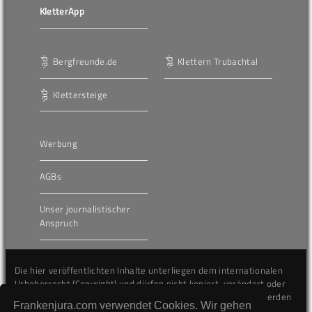
KletterApp
Bergfreunde.de
Klettern Trubachtal
Klettersteige
Werbung
AGBs
Unser journalistischer
Anspruch
Die hier veröffentlichten Inhalte unterliegen dem internationalen
Urheberrecht (Copyright) und dürfen nicht kopiert, verändert oder
unverändert wiederveröffentlicht werden. Gegen Verstöße werden
Frankenjura.com verwendet Cookies. Wir gehen
wir auf juristischem Wege vorgehen.