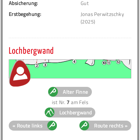
Absicherung:
Gut
Erstbegehung:
Jonas Perwitzschky
(2025)
Lochbergwand
Alter Finne
ist Nr.
7
am Fels
Lochbergwand
« Route links
Route rechts »