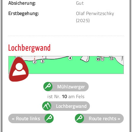
Absicherung:
Gut
Erstbegehung:
Olaf Perwitzschky
(2025)
Lochbergwand
Mühlzwerger
ist Nr.
10
am Fels
Lochbergwand
« Route links
Route rechts »