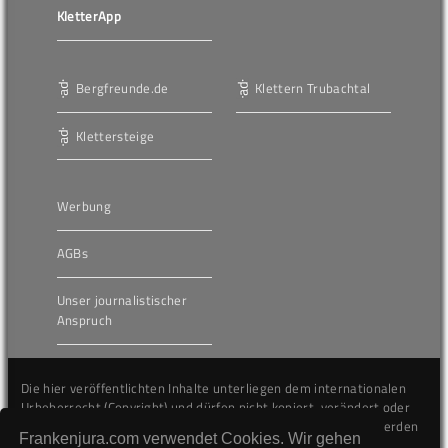
KletterApp
Bergfreunde.de
Klettern Trubachtal
Klettersteige
Werbung
AGBs
Unser journalistischer
Anspruch
Die hier veröffentlichten Inhalte unterliegen dem internationalen
Urheberrecht (Copyright) und dürfen nicht kopiert, verändert oder
unverändert wiederveröffentlicht werden. Gegen Verstöße werden
Frankenjura.com verwendet Cookies. Wir gehen
wir auf juristischem Wege vorgehen.