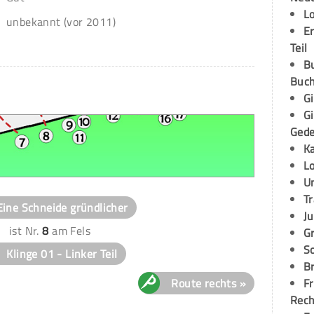
L
unbekannt (vor 2011)
E
Teil
B
Buch
G
G
Ged
K
L
U
T
Eine Schneide gründlicher
Ju
ist Nr.
8
am Fels
G
S
Klinge 01 - Linker Teil
Br
Route rechts »
Fr
Rec