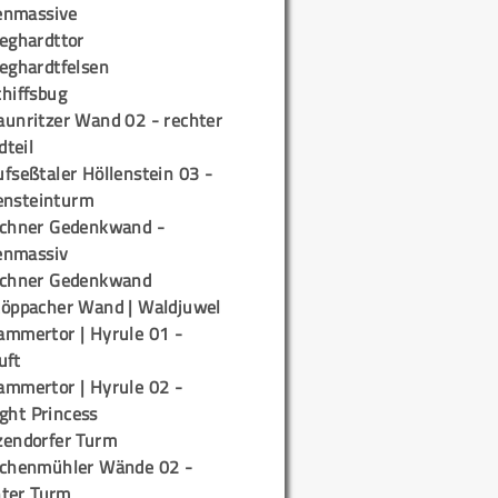
enmassive
ieghardttor
ieghardtfelsen
chiffsbug
aunritzer Wand 02 - rechter
teil
fseßtaler Höllenstein 03 -
ensteinturm
ichner Gedenkwand -
enmassiv
ichner Gedenkwand
töppacher Wand | Waldjuwel
ammertor | Hyrule 01 -
uft
ammertor | Hyrule 02 -
ight Princess
zendorfer Turm
ichenmühler Wände 02 -
ter Turm