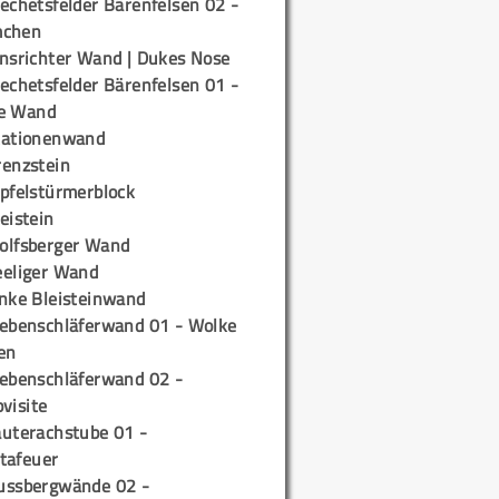
echetsfelder Bärenfelsen 02 -
mchen
insrichter Wand | Dukes Nose
echetsfelder Bärenfelsen 01 -
e Wand
tationenwand
renzstein
ipfelstürmerblock
eistein
olfsberger Wand
eeliger Wand
inke Bleisteinwand
iebenschläferwand 01 - Wolke
en
iebenschläferwand 02 -
pvisite
auterachstube 01 -
tafeuer
ussbergwände 02 -