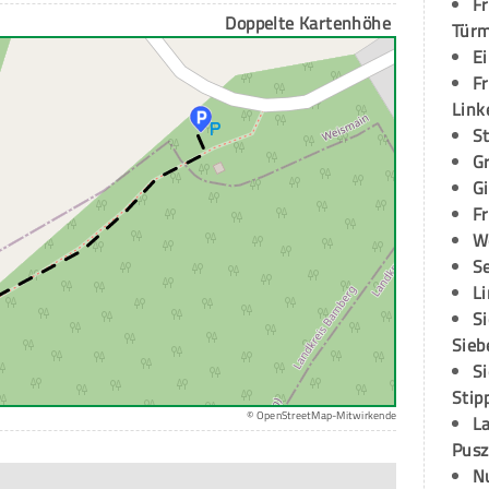
Fr
Doppelte Kartenhöhe
Tür
E
Fr
Link
S
G
G
Fr
W
S
L
S
Sieb
S
Stip
© OpenStreetMap-Mitwirkende
L
Pusz
N