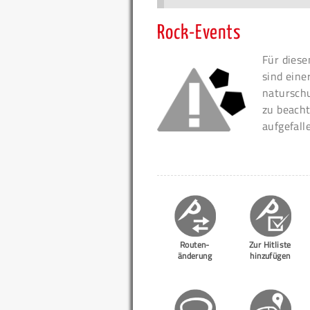
Rock-Events
Für diese
sind eine
naturschu
zu beacht
aufgefall
Routen-
Zur Hitliste
änderung
hinzufügen