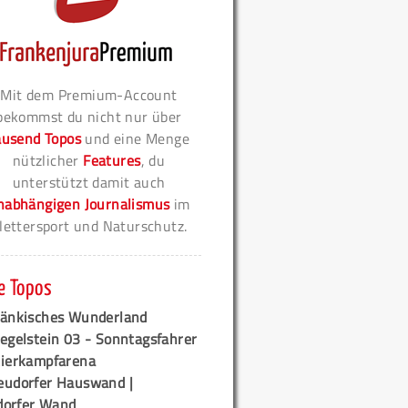
Mit dem Premium-Account
bekommst du nicht nur über
ausend Topos
und eine Menge
nützlicher
Features
, du
unterstützt damit auch
nabhängigen Journalismus
im
lettersport und Naturschutz.
e Topos
ränkisches Wunderland
egelstein 03 - Sonntagsfahrer
tierkampfarena
eudorfer Hauswand |
orfer Wand