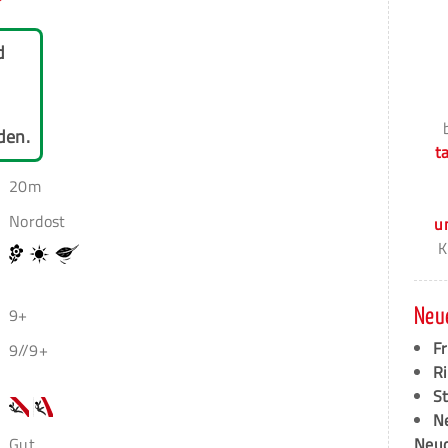
d
den.
t
20m
Nordost
u
K
9+
Neu
F
9//9+
Ri
S
N
Gut
Neud