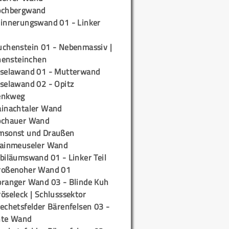
ochbergwand
rinnerungswand 01 - Linker
uchenstein 01 - Nebenmassiv |
ensteinchen
iselawand 01 - Mutterwand
iselawand 02 - Opitz
enkweg
ainachtaler Wand
ochauer Wand
msonst und Draußen
rainmeuseler Wand
biläumswand 01 - Linker Teil
roßenoher Wand 01
oranger Wand 03 - Blinde Kuh
öseleck | Schlusssektor
echetsfelder Bärenfelsen 03 -
hte Wand