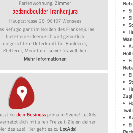
Ferienwohnung, Zimmer
Neb
S
bedandboulder Frankenjura
S
Hauptstrasse 28, 96197 Wonsees
S
as Refugio ganz im Norden des Frankenjuras
H
bietet eine ideenreich und gemütlich
Wand
eingerichtete Unterkunft für Boulderer,
Au
Kletterer, Mountain- sowie Gravelbiker.
Höll
Mehr Informationen
E
Neb
E
S
H
Zugl
H
Twil
etzt du
dein Business
prima in Szene! LocAds
A
vernetzt dich mit allen Freizeit-Zielen deiner
E
er das aus! Hier geht es zu
LocAds
!
Rech