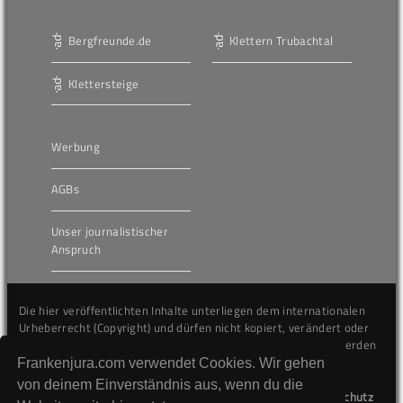
Bergfreunde.de
Klettern Trubachtal
Klettersteige
Werbung
AGBs
Unser journalistischer
Anspruch
Die hier veröffentlichten Inhalte unterliegen dem internationalen
Urheberrecht (Copyright) und dürfen nicht kopiert, verändert oder
unverändert wiederveröffentlicht werden. Gegen Verstöße werden
wir auf juristischem Wege vorgehen.
Frankenjura.com verwendet Cookies. Wir gehen
von deinem Einverständnis aus, wenn du die
Kontakt
Impressum
Datenschutz