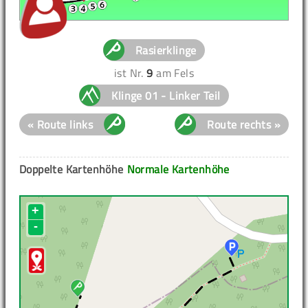
Rasierklinge
ist Nr.
9
am Fels
Klinge 01 - Linker Teil
« Route links
Route rechts »
Doppelte Kartenhöhe
Normale Kartenhöhe
+
-