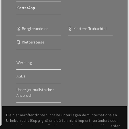
KletterApp
Bergfreunde.de
Klettern Trubachtal
Klettersteige
Werbung
AGBs
Unser journalistischer
Anspruch
Die hier veröffentlichten Inhalte unterliegen dem internationalen
Urheberrecht (Copyright) und dürfen nicht kopiert, verändert oder
unverändert wiederveröffentlicht werden. Gegen Verstöße werden