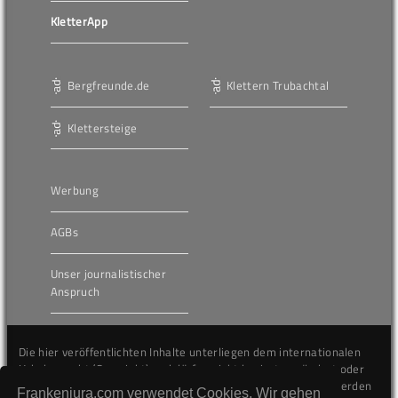
KletterApp
Bergfreunde.de
Klettern Trubachtal
Klettersteige
Werbung
AGBs
Unser journalistischer
Anspruch
Die hier veröffentlichten Inhalte unterliegen dem internationalen
Urheberrecht (Copyright) und dürfen nicht kopiert, verändert oder
unverändert wiederveröffentlicht werden. Gegen Verstöße werden
Frankenjura.com verwendet Cookies. Wir gehen